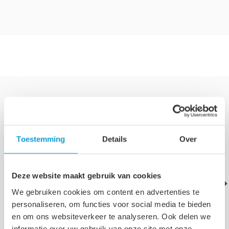
Snel naar de juiste categorie
Toestemming
Details
Over
Deze website maakt gebruik van cookies
We gebruiken cookies om content en advertenties te
personaliseren, om functies voor social media te bieden
en om ons websiteverkeer te analyseren. Ook delen we
Badkamermeubelsets
Wastafelkasten
Inloop
informatie over uw gebruik van onze site met onze