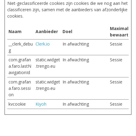
Niet-geclassificeerde cookies zijn cookies die we nog aan het
classificeren zijn, samen met de aanbieders van afzonderlijke
cookies.
Maximale
Naam
Aanbieder
Doel
bewaarterm
__clerk_debu
Clerk.io
In afwachting
Sessie
g
com.grafan
static.widget
In afwachting
Sessie
a.faro.lastN
.trengo.eu
avigationId
com.grafan
static.widget
In afwachting
Sessie
a.faro.sessi
.trengo.eu
on
kvcookie
Kiyoh
In afwachting
Sessie