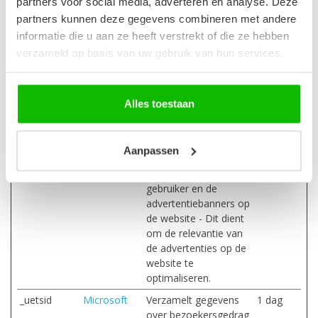
partners voor social media, adverteren en analyse. Deze
realtime bieden van
partners kunnen deze gegevens combineren met andere
externe adverteerders.
informatie die u aan ze heeft verstrekt of die ze hebben
_gcl_au
Google
Gebruikt door Google
3
verzameld op basis van uw gebruik van hun services.
AdSense om te
maande
experimenteren met
n
de efficiëntie van
Alles toestaan
advertenties op
websites die hun
services gebruiken.
Aanpassen
_gcl_ls
Google
Volgt de conversie-
Perman
rate tussen de
ent
gebruiker en de
advertentiebanners op
de website - Dit dient
om de relevantie van
de advertenties op de
website te
optimaliseren.
_uetsid
Microsoft
Verzamelt gegevens
1 dag
over bezoekersgedrag