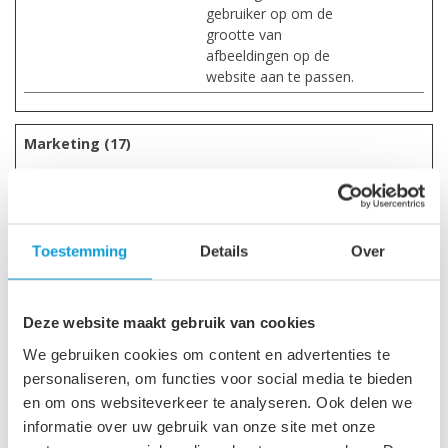
gebruiker op om de
grootte van
afbeeldingen op de
website aan te passen.
Marketing (17)
Marketingcookies worden gebruikt om bezoekers te volgen
wanneer ze verschillende websites bezoeken. Hun doel is
advertenties weergeven die zijn toegesneden op en relevant
zijn voor de individuele gebruiker. Deze advertenties worden
Toestemming
Details
Over
zo waardevoller voor uitgevers en externe adverteerders.
Maximale
Naam
Aanbieder
Doel
Deze website maakt gebruik van cookies
bewaarterm
We gebruiken cookies om content en advertenties te
_fbp
Meta
Gebruikt door
3
personaliseren, om functies voor social media te bieden
Platforms,
Facebook om een
maande
Inc.
reeks
n
en om ons websiteverkeer te analyseren. Ook delen we
advertentieproducten
informatie over uw gebruik van onze site met onze
te leveren, zoals