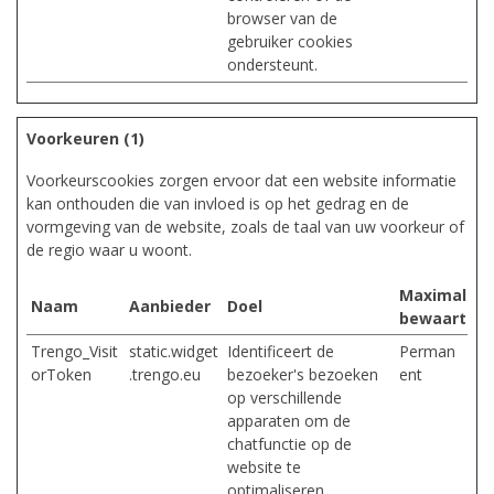
browser van de
gebruiker cookies
ondersteunt.
Voorkeuren (1)
Voorkeurscookies zorgen ervoor dat een website informatie
kan onthouden die van invloed is op het gedrag en de
vormgeving van de website, zoals de taal van uw voorkeur of
de regio waar u woont.
Maximale
Naam
Aanbieder
Doel
bewaarterm
Trengo_Visit
static.widget
Identificeert de
Perman
orToken
.trengo.eu
bezoeker's bezoeken
ent
op verschillende
apparaten om de
chatfunctie op de
website te
optimaliseren.