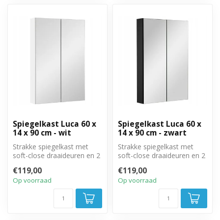
Spiegelkast Luca 60 x
Spiegelkast Luca 60 x
14 x 90 cm - wit
14 x 90 cm - zwart
Strakke spiegelkast met
Strakke spiegelkast met
soft-close draaideuren en 2
soft-close draaideuren en 2
glazen legplanken. Wit
glazen legplanken. Mat
€119,00
€119,00
hoogg...
zwart...
Op voorraad
Op voorraad