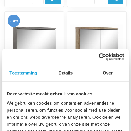
-10%
Toestemming
Details
Over
Spiegelkast Paso LED
Spiegelkast Paso LED
80 x 20 x 60 cm - grijs
80 x 20 x 60 cm -
eiken
kastanje eiken
Deze website maakt gebruik van cookies
Spiegelkast met twee
Spiegelkast met twee
We gebruiken cookies om content en advertenties te
draaideuren. Uitgevoerd
draaideuren. Uitgevoerd
personaliseren, om functies voor social media te bieden
met twee legplanken. 80cm
met twee legplanken. 80cm
€89,95
€99,95
€99,95
en om ons websiteverkeer te analyseren. Ook delen we
breed, 20...
breed, 20...
Op voorraad
Op voorraad
informatie over uw gebruik van onze site met onze
partners voor social media, adverteren en analyse. Deze