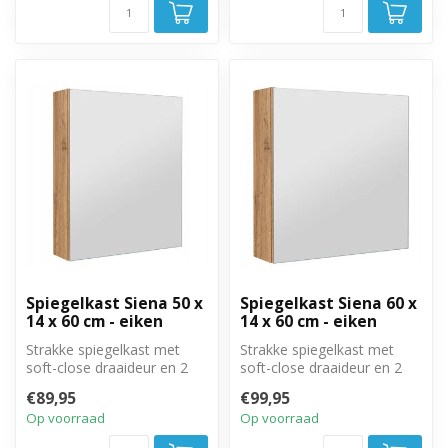
Spiegelkast Siena 50 x
Spiegelkast Siena 60 x
14 x 60 cm - eiken
14 x 60 cm - eiken
Strakke spiegelkast met
Strakke spiegelkast met
soft-close draaideur en 2
soft-close draaideur en 2
glazen legplanken. Zijkanten
glazen legplanken. Zijkanten
€89,95
€99,95
i...
i...
Op voorraad
Op voorraad