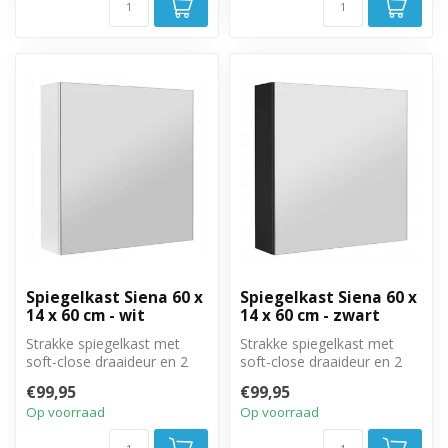
Spiegelkast Siena 60 x
Spiegelkast Siena 60 x
14 x 60 cm - wit
14 x 60 cm - zwart
Strakke spiegelkast met
Strakke spiegelkast met
soft-close draaideur en 2
soft-close draaideur en 2
glazen legplanken. Wit
glazen legplanken. Mat
€99,95
€99,95
hooggla...
zwart a...
Op voorraad
Op voorraad