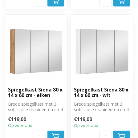
Spiegelkast Siena 80 x
Spiegelkast Siena 80 x
14 x 60 cm - eiken
14 x 60 cm - wit
Brede spiegelkast met 3
Brede spiegelkast met 3
soft-close draaideuren en 4
soft-close draaideuren en 4
glazen legplanken.
glazen legplanken. Wit
€119,00
€119,00
Zijkanten...
hoogg...
Op voorraad
Op voorraad