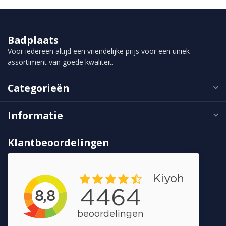
Badplaats
Voor iedereen altijd een vriendelijke prijs voor een uniek
assortiment van goede kwaliteit.
Categorieën
Informatie
Klantbeoordelingen