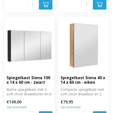
Spiegelkast Siena 100
Spiegelkast Siena 40 x
x 14 x 60 cm - zwart
14 x 60 cm - eiken
Ruime spiegelkast met 3
Compacte spiegelkast met
soft-close draaideuren en 6
soft-close draaideur en 2
glazen legplanken. Mat
glazen legplanken. Zijkanten
€149,00
€79,95
zwart...
...
Op voorraad
Op voorraad