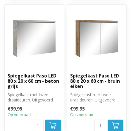
Spiegelkast Paso LED
Spiegelkast Paso LED
80 x 20 x 60 cm - beton
80 x 20 x 60 cm - bruin
grijs
eiken
Spiegelkast met twee
Spiegelkast met twee
draaideuren. Uitgevoerd
draaideuren. Uitgevoerd
met twee legplanken. 80cm
met twee legplanken. 80cm
€99,95
€99,95
breed, 20...
breed, 20...
Op voorraad
Op voorraad