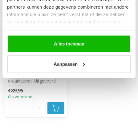
partners kunnen deze gegevens combineren met andere
informatie die u aan ze heeft verstrekt of die ze hebben
verzameld op basis van uw gebruik van hun services.
Alles toestaan
Spiegelkast Toledo 60
Aanpassen
x 20 x 60 cm - wit
Spiegelkast met twee
draaideuren. Uitgevoerd
met twee legplanken. 60cm
€89,95
breed, 20...
Op voorraad