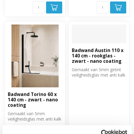
Badwand Austin 110 x
140 cm - rookglas -
zwart - nano coating
Gemaakt van 5mm getint
veiligheidsglas met anti kalk
behandeling. Volledig weg
t...
Badwand Torino 60 x
140 cm - zwart - nano
coating
Gemaakt van 5mm
veiligheidsglas met anti kalk
behandeling. Volledig weg
€129,00
€169,00
te draai...