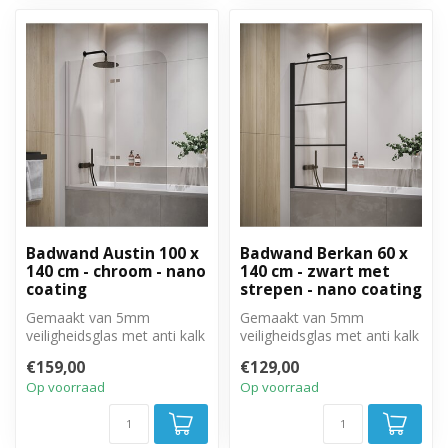
Badwand Austin 100 x
Badwand Berkan 60 x
140 cm - chroom - nano
140 cm - zwart met
coating
strepen - nano coating
Gemaakt van 5mm
Gemaakt van 5mm
veiligheidsglas met anti kalk
veiligheidsglas met anti kalk
behandeling. Volledig weg
behandeling. Volledig weg
€159,00
€129,00
te draai...
te draai...
Op voorraad
Op voorraad