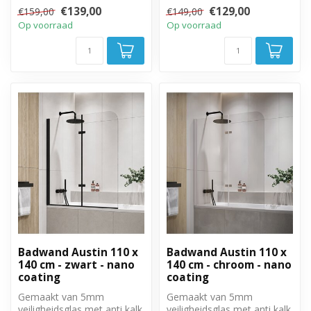
behandeling. Volledig weg
behandeling. Volledig weg
€139,00
€129,00
€159,00
€149,00
te draai...
te draai...
Op voorraad
Op voorraad
Badwand Austin 110 x
Badwand Austin 110 x
140 cm - zwart - nano
140 cm - chroom - nano
coating
coating
Gemaakt van 5mm
Gemaakt van 5mm
veiligheidsglas met anti kalk
veiligheidsglas met anti kalk