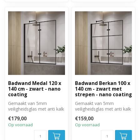
Badwand Medal 120 x
Badwand Berkan 100 x
140 cm - zwart - nano
140 cm - zwart met
coating
strepen - nano coating
Gemaakt van 5mm
Gemaakt van 5mm
veiligheidsglas met anti kalk
veiligheidsglas met anti kalk
behandeling. Volledig weg
behandeling. Volledig weg
€179,00
€159,00
te draai...
te draai...
Op voorraad
Op voorraad