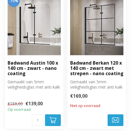
-13%
Badwand Austin 100 x
Badwand Berkan 120 x
140 cm - zwart - nano
140 cm - zwart met
coating
strepen - nano coating
Gemaakt van 5mm
Gemaakt van 5mm
veiligheidsglas met anti kalk
veiligheidsglas met anti kalk
behandeling. Volledig weg
behandeling. Volledig weg
€169,00
te draai...
te draai...
€139,00
€159,00
Niet op voorraad
Op voorraad