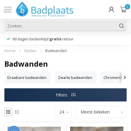
0
MENU
60 dagen bedenktijd
gratis
retour
Home
/
Baden
/
Badwanden
Badwanden
Draaibare badwanden
Zwarte badwanden
Chromen badw
Filters