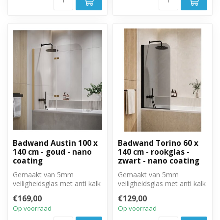
Badwand Austin 100 x
Badwand Torino 60 x
140 cm - goud - nano
140 cm - rookglas -
coating
zwart - nano coating
Gemaakt van 5mm
Gemaakt van 5mm
veiligheidsglas met anti kalk
veiligheidsglas met anti kalk
behandeling. Volledig weg
behandeling. Volledig weg
€169,00
€129,00
te draai...
te draai...
Op voorraad
Op voorraad