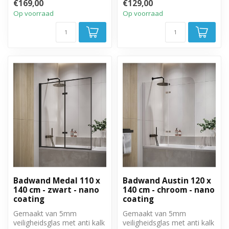
€169,00
€129,00
te draai...
te draai...
Op voorraad
Op voorraad
Badwand Medal 110 x
Badwand Austin 120 x
140 cm - zwart - nano
140 cm - chroom - nano
coating
coating
Gemaakt van 5mm
Gemaakt van 5mm
veiligheidsglas met anti kalk
veiligheidsglas met anti kalk