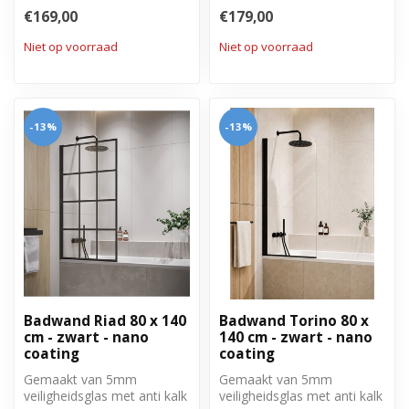
behandeling. Volledig weg
behandeling. Volledig weg
€169,00
€179,00
te draai...
te draai...
Niet op voorraad
Niet op voorraad
-13%
-13%
Badwand Riad 80 x 140
Badwand Torino 80 x
cm - zwart - nano
140 cm - zwart - nano
coating
coating
Gemaakt van 5mm
Gemaakt van 5mm
veiligheidsglas met anti kalk
veiligheidsglas met anti kalk