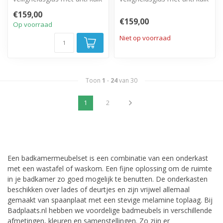
behandeling. Volledig weg
behandeling. Volledig weg
€159,00
te draai...
te draai...
€159,00
Op voorraad
Niet op voorraad
Toon
1
-
24
van 30
1
2
Een badkamermeubelset is een combinatie van een onderkast
met een wastafel of waskom. Een fijne oplossing om de ruimte
in je badkamer zo goed mogelijk te benutten. De onderkasten
beschikken over lades of deurtjes en zijn vrijwel allemaal
gemaakt van spaanplaat met een stevige melamine toplaag. Bij
Badplaats.nl hebben we voordelige badmeubels in verschillende
afmetingen, kleuren en samenstellingen. Zo zijn er