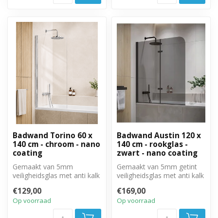
Badwand Torino 60 x
Badwand Austin 120 x
140 cm - chroom - nano
140 cm - rookglas -
coating
zwart - nano coating
Gemaakt van 5mm
Gemaakt van 5mm getint
veiligheidsglas met anti kalk
veiligheidsglas met anti kalk
behandeling. Volledig weg
behandeling. Volledig weg
€129,00
€169,00
te draai...
t...
Op voorraad
Op voorraad