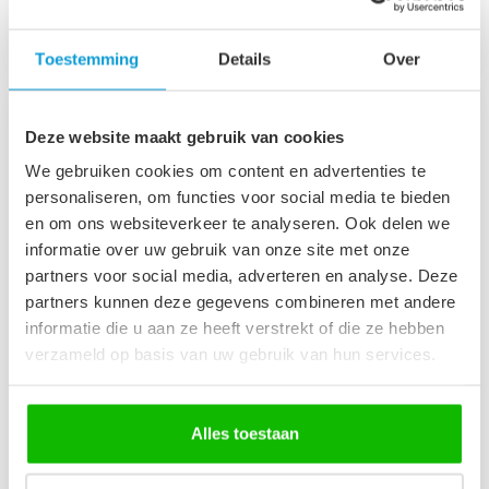
Op voorraad
Op voorraad
Toestemming
Details
Over
Deze website maakt gebruik van cookies
We gebruiken cookies om content en advertenties te
personaliseren, om functies voor social media te bieden
en om ons websiteverkeer te analyseren. Ook delen we
informatie over uw gebruik van onze site met onze
partners voor social media, adverteren en analyse. Deze
partners kunnen deze gegevens combineren met andere
informatie die u aan ze heeft verstrekt of die ze hebben
verzameld op basis van uw gebruik van hun services.
Badwand Austin 120 x
Badwand Medal 60 x
140 cm - zwart - nano
140 cm - zwart - nano
coating
coating
Gemaakt van 5mm
Gemaakt van 5mm
Alles toestaan
veiligheidsglas met anti kalk
veiligheidsglas met anti kalk
behandeling. Volledig weg
behandeling. Volledig weg
€179,00
€129,00
te draai...
te draai...