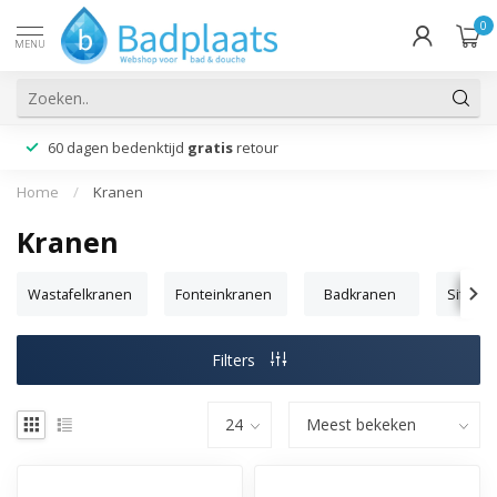
0
MENU
60 dagen bedenktijd
gratis
retour
Home
/
Kranen
Kranen
Wastafelkranen
Fonteinkranen
Badkranen
Sifons 
Filters