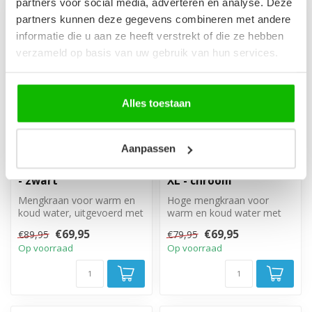
partners voor social media, adverteren en analyse. Deze
partners kunnen deze gegevens combineren met andere
-22%
-13%
informatie die u aan ze heeft verstrekt of die ze hebben
verzameld op basis van uw gebruik van hun services.
Alles toestaan
Aanpassen
Wastafelkraan Parma
Wastafelkraan Pasco
- zwart
XL - chroom
Mengkraan voor warm en
Hoge mengkraan voor
koud water, uitgevoerd met
warm en koud water met
uittrekbare slang met een
een chrome afwerking.
€69,95
€69,95
€89,95
€79,95
zwar...
Op voorraad
Op voorraad