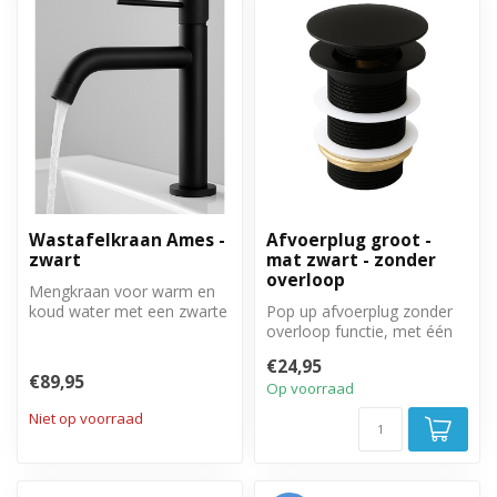
Wastafelkraan Ames -
Afvoerplug groot -
zwart
mat zwart - zonder
overloop
Mengkraan voor warm en
koud water met een zwarte
Pop up afvoerplug zonder
afwerking.
overloop functie, met één
beweging te openen en te
€24,95
slui...
€89,95
Op voorraad
Niet op voorraad