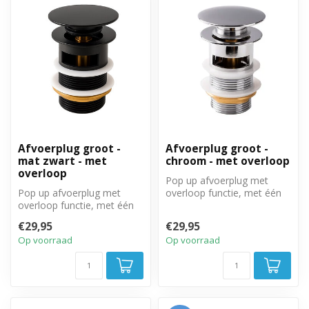
Afvoerplug groot -
Afvoerplug groot -
mat zwart - met
chroom - met overloop
overloop
Pop up afvoerplug met
Pop up afvoerplug met
overloop functie, met één
overloop functie, met één
beweging te openen en te
beweging te openen en te
sluiten...
€29,95
€29,95
sluiten...
Op voorraad
Op voorraad