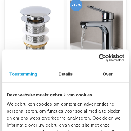
-17%
Afvoerplug groot -
Wastafelkraan
chroom - zonder
Nagano - chroom
Toestemming
Details
Over
overloop
Mengkraan voor warm en
Pop up afvoerplug zonder
koud water met een
overloop functie, met één
chrome afwerking.
Deze website maakt gebruik van cookies
beweging te openen en te
€24,95
€49,95
€59,95
slui...
We gebruiken cookies om content en advertenties te
Op voorraad
Op voorraad
personaliseren, om functies voor social media te bieden
en om ons websiteverkeer te analyseren. Ook delen we
informatie over uw gebruik van onze site met onze