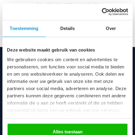
GA VERDER MET WINKELEN
Toestemming
Details
Over
Deze website maakt gebruik van cookies
We gebruiken cookies om content en advertenties te
Badplaats
personaliseren, om functies voor social media te bieden
Voor iedereen altijd een vriendelijke prijs voor een uniek
en om ons websiteverkeer te analyseren. Ook delen we
assortiment van goede kwaliteit.
informatie over uw gebruik van onze site met onze
partners voor social media, adverteren en analyse. Deze
Categorieën
partners kunnen deze gegevens combineren met andere
informatie die u aan ze heeft verstrekt of die ze hebben
Informatie
verzameld op basis van uw gebruik van hun services.
Klantbeoordelingen
Alles toestaan