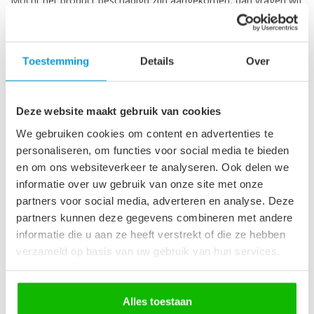
Mocht het product beschadigd zijn aangekomen, dan vragen wij
je contact op te nemen met de klantenservice door te mailen
naar
team@badplaats.nl
. Stuur om dit proces te versnellen direct
foto’s van de schade mee, zodat wij dit snel kunnen beoordelen.
Toestemming
Details
Over
Retourzendingen zijn voor risico van de koper. Dit betekent dat
wij niet aansprakelijk zijn voor het beschadigen of zoekraken
van retour gestuurde artikelen. Zorg daarom voor een goede
Deze website maakt gebruik van cookies
verpakking en bewaar de track & trace-codegoed.
We gebruiken cookies om content en advertenties te
Kan ik mijn bestelling retourneren
personaliseren, om functies voor social media te bieden
als ik niet aan de voorwaarden
en om ons websiteverkeer te analyseren. Ook delen we
voldoe?
informatie over uw gebruik van onze site met onze
partners voor social media, adverteren en analyse. Deze
partners kunnen deze gegevens combineren met andere
Het kan gebeuren dat je het product niet binnen de eerste 60
informatie die u aan ze heeft verstrekt of die ze hebben
dagen hebt kunnen bekijken en het alsnog wilt retourneren.
Neem in dit geval contact met ons op. Badplaats behoudt zich
verzameld op basis van uw gebruik van hun services.
het recht voor om te beslissen of de bestelling wel of niet retour
wordt geaccepteerd.
Retourneren na montage of plaatsing
van een product is niet meer mogelijk.
Alles toestaan