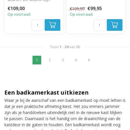
linksom of rechtsom te
€109,00
€99,95
€109,00
monteren.
Op voorraad
Op voorraad
Toon
1
-
24
van 88
1
2
3
4
Een badkamerkast uitkiezen
Waar je bij de aanschaf van een badkamerkast op moet letten is
dat je een praktische afmeting kiest. Het zou immers jammer
zijn als je handdoeken uiteindelijk niet in de nieuwe kast blijken
te passen. Daarnaast is het handig om de draairichting van de
kastdeur in de gaten te houden. Een badkamerkast wordt nog