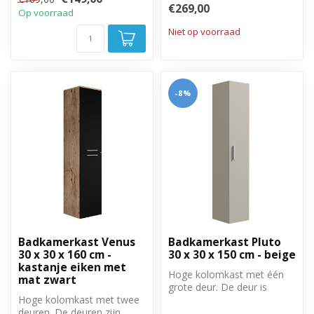
€269,00
deuren.
Op voorraad
Niet op voorraad
-8%
Badkamerkast Venus
Badkamerkast Pluto
30 x 30 x 160 cm -
30 x 30 x 150 cm - beige
kastanje eiken met
Hoge kolomkast met één
mat zwart
grote deur. De deur is
Hoge kolomkast met twee
linksom of rechtsom te
deuren. De deuren zijn
monteren.