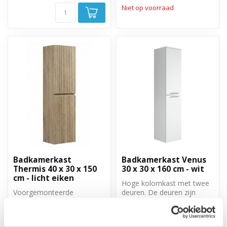
Niet op voorraad
Badkamerkast
Badkamerkast Venus
Thermis 40 x 30 x 150
30 x 30 x 160 cm - wit
cm - licht eiken
Hoge kolomkast met twee
Voorgemonteerde
deuren. De deuren zijn
hangende kolomkast met
linksom of rechtsom te
twee greeploze, soft close
monteren.
€329,00
€109,00
deuren.