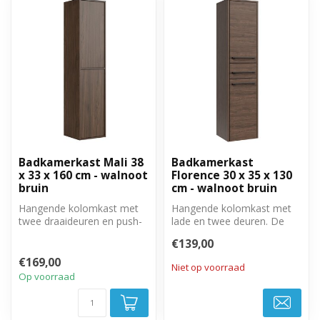
Badkamerkast Mali 38
Badkamerkast
x 33 x 160 cm - walnoot
Florence 30 x 35 x 130
bruin
cm - walnoot bruin
Hangende kolomkast met
Hangende kolomkast met
twee draaideuren en push-
lade en twee deuren. De
to-open systeem. Rechts of
deuren zijn links of
€139,00
links...
rechtsom te ...
€169,00
Niet op voorraad
Op voorraad