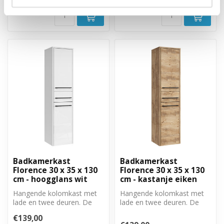
Badkamerkast
Badkamerkast
Florence 30 x 35 x 130
Florence 30 x 35 x 130
cm - hoogglans wit
cm - kastanje eiken
Hangende kolomkast met
Hangende kolomkast met
lade en twee deuren. De
lade en twee deuren. De
deuren zijn links of
deuren zijn links of
€139,00
rechtsom te ...
rechtsom te ...