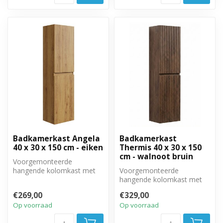
Badkamerkast Angela
Badkamerkast
40 x 30 x 150 cm - eiken
Thermis 40 x 30 x 150
cm - walnoot bruin
Voorgemonteerde
hangende kolomkast met
Voorgemonteerde
twee greeploze, soft close
hangende kolomkast met
deuren.
twee greeploze, soft close
€269,00
€329,00
deuren.
Op voorraad
Op voorraad