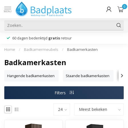
0
MENU
60 dagen bedenktijd
gratis
retour
Home
/
Badkamermeubels
/
Badkamerkasten
Badkamerkasten
Hangende badkamerkasten
Staande badkamerkasten
Hog
Filters