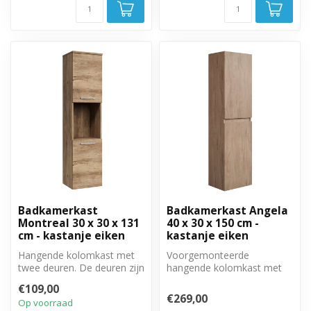
Badkamerkast
Badkamerkast Angela
Montreal 30 x 30 x 131
40 x 30 x 150 cm -
cm - kastanje eiken
kastanje eiken
Hangende kolomkast met
Voorgemonteerde
twee deuren. De deuren zijn
hangende kolomkast met
linksom of rechtsom te
twee greeploze, soft close
€109,00
monter...
deuren.
€269,00
Op voorraad