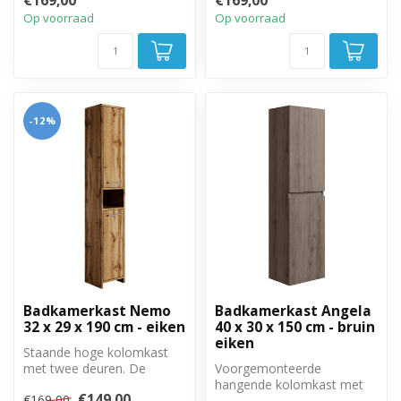
€169,00
€169,00
links...
Op voorraad
Op voorraad
-12%
Badkamerkast Nemo
Badkamerkast Angela
32 x 29 x 190 cm - eiken
40 x 30 x 150 cm - bruin
eiken
Staande hoge kolomkast
met twee deuren. De
Voorgemonteerde
deuren zijn linksom of
hangende kolomkast met
€149,00
€169,00
rechtsom te mo...
twee greeploze, soft close