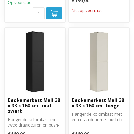
€139,00
Op voorraad
Niet op voorraad
Badkamerkast Mali 38
Badkamerkast Mali 38
x 33 x 160 cm - mat
x 33 x 160 cm - beige
zwart
Hangende kolomkast met
Hangende kolomkast met
één draaideur met push-to-
twee draaideuren en push-
open systeem. Rechts of
to-open systeem. Rechts of
linksom...