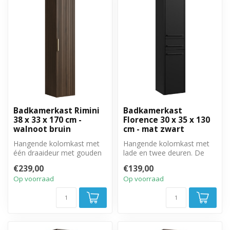
Badkamerkast Rimini
Badkamerkast
38 x 33 x 170 cm -
Florence 30 x 35 x 130
walnoot bruin
cm - mat zwart
Hangende kolomkast met
Hangende kolomkast met
één draaideur met gouden
lade en twee deuren. De
hangreep. Rechts of
deuren zijn links of
€239,00
€139,00
linksom te p...
rechtsom te ...
Op voorraad
Op voorraad