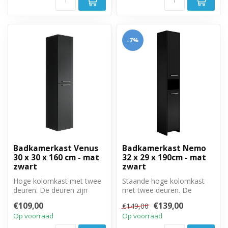
-7%
Badkamerkast Venus
Badkamerkast Nemo
30 x 30 x 160 cm - mat
32 x 29 x 190cm - mat
zwart
zwart
Hoge kolomkast met twee
Staande hoge kolomkast
deuren. De deuren zijn
met twee deuren. De
linksom of rechtsom te
deuren zijn linksom of
€109,00
€139,00
€149,00
monteren.
rechtsom te mo...
Op voorraad
Op voorraad