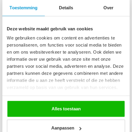
Op voorraad
Op voorraad
Toestemming
Details
Over
Deze website maakt gebruik van cookies
We gebruiken cookies om content en advertenties te
personaliseren, om functies voor social media te bieden
en om ons websiteverkeer te analyseren. Ook delen we
informatie over uw gebruik van onze site met onze
partners voor social media, adverteren en analyse. Deze
partners kunnen deze gegevens combineren met andere
informatie die u aan ze heeft verstrekt of die ze hebben
verzameld op basis van uw gebruik van hun services.
Badkamerkast Rimini
Badkamerkast Pluto
38 x 33 x 170 cm - beige
30 x 30 x 150 cm - wit
Alles toestaan
Hangende kolomkast met
Hoge kolomkast met één
één draaideur met gouden
grote deur. De deur is
hangreep. Rechts of
linksom of rechtsom te
€239,00
€109,00
linksom te p...
monteren.
Aanpassen
Op voorraad
Op voorraad