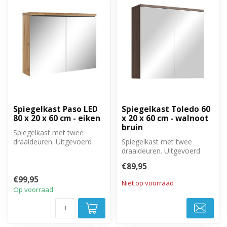
Spiegelkast Paso LED
Spiegelkast Toledo 60
80 x 20 x 60 cm - eiken
x 20 x 60 cm - walnoot
bruin
Spiegelkast met twee
draaideuren. Uitgevoerd
Spiegelkast met twee
met twee legplanken. 80cm
draaideuren. Uitgevoerd
breed, 20...
met twee legplanken. 60cm
€89,95
breed, 20...
€99,95
Niet op voorraad
Op voorraad