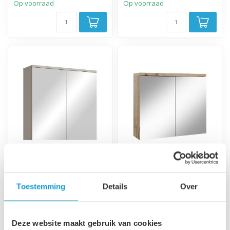
Op voorraad
Op voorraad
Spiegelkast Toledo 60
Spiegelkast Toledo 80
x 20 x 60 cm - beige
x 20 x 60 cm - kastanje
Toestemming
Details
Over
eiken
Spiegelkast met twee
draaideuren. Uitgevoerd
Spiegelkast met twee
met twee legplanken. 60cm
draaideuren. Uitgevoerd
breed, 20...
met twee legplanken. 80cm
Deze website maakt gebruik van cookies
€89,95
€89,95