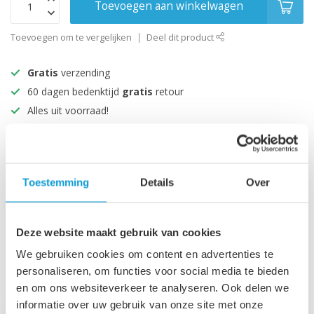
Toevoegen aan winkelwagen
Toevoegen om te vergelijken
Deel dit product
Gratis
verzending
60 dagen bedenktijd
gratis
retour
Alles uit voorraad!
Beoordeeld met een 9+
Productomschrijving
Toestemming
Details
Over
Specificaties
Deze website maakt gebruik van cookies
We gebruiken cookies om content en advertenties te
personaliseren, om functies voor social media te bieden
Recent bekeken
en om ons websiteverkeer te analyseren. Ook delen we
informatie over uw gebruik van onze site met onze