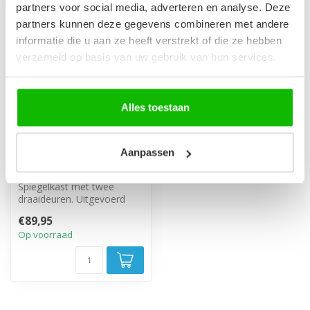
partners voor social media, adverteren en analyse. Deze
partners kunnen deze gegevens combineren met andere
informatie die u aan ze heeft verstrekt of die ze hebben
verzameld op basis van uw gebruik van hun services.
Alles toestaan
Aanpassen
Spiegelkast Toledo 60
x 20 x 60 cm - beige
Spiegelkast met twee
draaideuren. Uitgevoerd
met twee legplanken. 60cm
€89,95
breed, 20...
Op voorraad