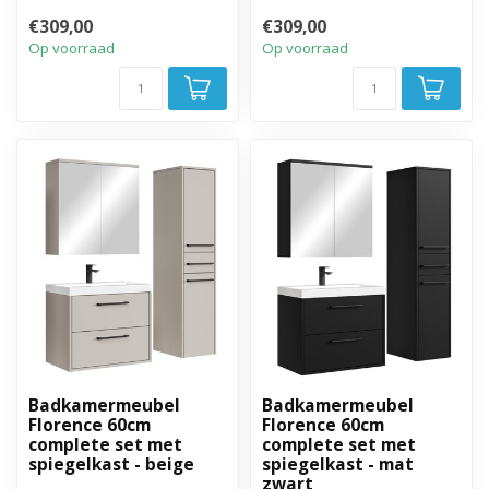
spiegelkast.
met bijbehorende
€309,00
€309,00
spiegelkast.
Op voorraad
Op voorraad
Badkamermeubel
Badkamermeubel
Florence 60cm
Florence 60cm
complete set met
complete set met
spiegelkast - beige
spiegelkast - mat
zwart