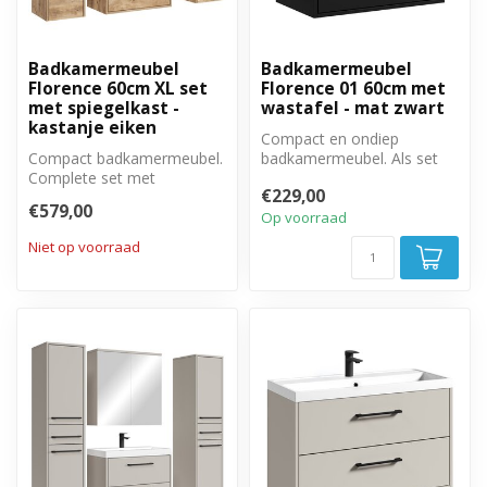
Badkamermeubel
Badkamermeubel
Florence 60cm XL set
Florence 01 60cm met
met spiegelkast -
wastafel - mat zwart
kastanje eiken
Compact en ondiep
Compact badkamermeubel.
badkamermeubel. Als set
Complete set met
met onderkast en wastafel.
€229,00
badkamermeubel,
€579,00
spiegelkast en twee zij...
Op voorraad
Niet op voorraad