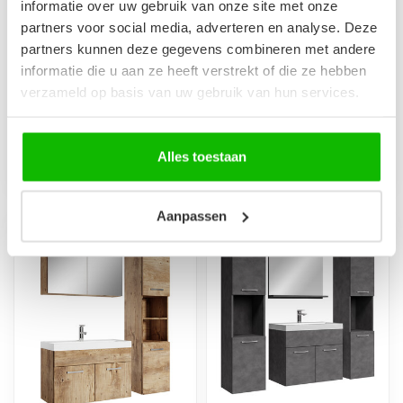
Badkamermeubel
Badkamermeubel
informatie over uw gebruik van onze site met onze
Thermis 80cm -
Montreal 01 60cm met
partners voor social media, adverteren en analyse. Deze
walnoot bruin
wastafel - kastanje
partners kunnen deze gegevens combineren met andere
eiken
Hangend badkamermeubel
informatie die u aan ze heeft verstrekt of die ze hebben
met wastafel. Twee
Compact en ondiep
greeploze lades met soft
badkamermeubel. Als set
verzameld op basis van uw gebruik van hun services.
close sluitin...
met onderkast en wastafel.
€399,00
€209,00
Op voorraad
Op voorraad
Alles toestaan
Aanpassen