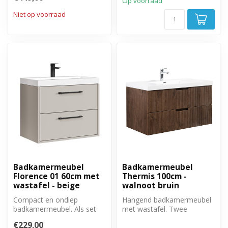
spiegelkast en zijkast.
en zi...
Op voorraad
Niet op voorraad
Badkamermeubel
Badkamermeubel
Florence 01 60cm met
Thermis 100cm -
wastafel - beige
walnoot bruin
Compact en ondiep
Hangend badkamermeubel
badkamermeubel. Als set
met wastafel. Twee
met onderkast en wastafel.
greeploze lades met soft
€229,00
close sluitin...