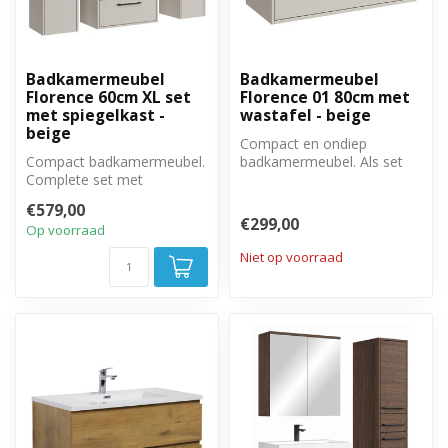
Badkamermeubel
Badkamermeubel
Florence 60cm XL set
Florence 01 80cm met
met spiegelkast -
wastafel - beige
beige
Compact en ondiep
Compact badkamermeubel.
badkamermeubel. Als set
Complete set met
met onderkast en wastafel.
badkamermeubel,
€579,00
spiegelkast en twee zij...
€299,00
Op voorraad
Niet op voorraad