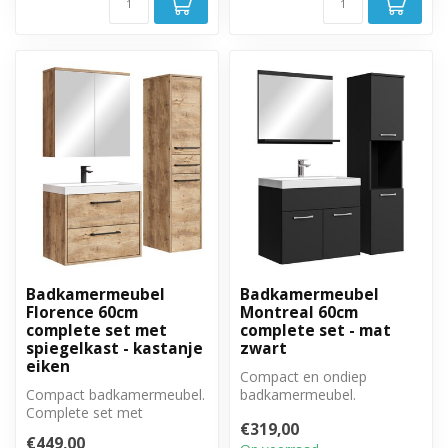
Badkamermeubel
Badkamermeubel
Florence 60cm
Montreal 60cm
complete set met
complete set - mat
spiegelkast - kastanje
zwart
eiken
Compact en ondiep
Compact badkamermeubel.
badkamermeubel.
Complete set met
Complete set met
€319,00
badkamermeubel,
badkamermeubel, spiegel
€449,00