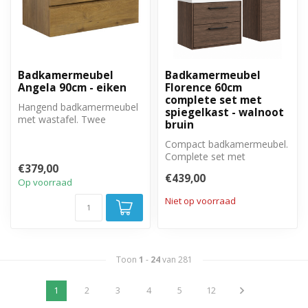
Badkamermeubel
Badkamermeubel
Angela 90cm - eiken
Florence 60cm
complete set met
Hangend badkamermeubel
spiegelkast - walnoot
met wastafel. Twee
bruin
greeploze lades met soft
close sluitin...
Compact badkamermeubel.
Complete set met
€379,00
badkamermeubel,
€439,00
spiegelkast en zijkast.
Op voorraad
Niet op voorraad
Toon
1
-
24
van 281
1
2
3
4
5
12