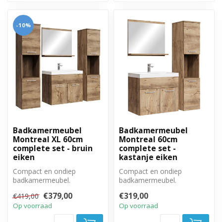
-10%
Badkamermeubel
Badkamermeubel
Montreal XL 60cm
Montreal 60cm
complete set - bruin
complete set -
eiken
kastanje eiken
Compact en ondiep
Compact en ondiep
badkamermeubel.
badkamermeubel.
Complete set met
Complete set met
€379,00
€319,00
€419,00
badkamermeubel, spiegel
badkamermeubel, spiegel
Op voorraad
Op voorraad
en tw...
en zi...