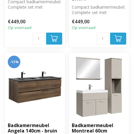
Compact badkamermeubel.
Complete set met
Compact badkamermeubel.
badkamermeubel,
Complete set met
spiegelkast en zijkast.
badkamermeubel,
€449,00
€449,00
spiegelkast en zijkast.
Op voorraad
Op voorraad
-13%
Badkamermeubel
Badkamermeubel
Angela 140cm - bruin
Montreal 60cm