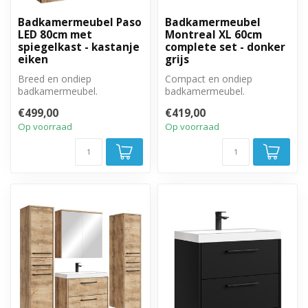
Badkamermeubel Paso
Badkamermeubel
LED 80cm met
Montreal XL 60cm
spiegelkast - kastanje
complete set - donker
eiken
grijs
Breed en ondiep
Compact en ondiep
badkamermeubel.
badkamermeubel.
Complete set met
Complete set met
€499,00
€419,00
badkamermeubel,
badkamermeubel, spiegel
Op voorraad
Op voorraad
spiegelkast en ...
en tw...