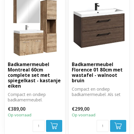
Badkamermeubel
Badkamermeubel
Montreal 60cm
Florence 01 80cm met
complete set met
wastafel - walnoot
spiegelkast - kastanje
bruin
eiken
Compact en ondiep
Compact en ondiep
badkamermeubel. Als set
badkamermeubel.
met onderkast en wastafel.
Complete set met
€389,00
€299,00
badkamermeubel,
Op voorraad
Op voorraad
spiegelkast e...