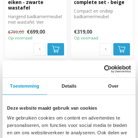
eiken - zwarte
complete set - beige
wastafel
Compact en ondiep
Hangend badkamermeubel
badkamermeubel.
met wastafel. Vier
Complete set met
greeploze lades met soft
badkamermeubel, spiegel
€699,00
€319,00
€799,00
close sluitin...
en zi...
Op voorraad
Op voorraad
Toestemming
Details
Over
Deze website maakt gebruik van cookies
We gebruiken cookies om content en advertenties te
personaliseren, om functies voor social media te bieden
en om ons websiteverkeer te analyseren. Ook delen we