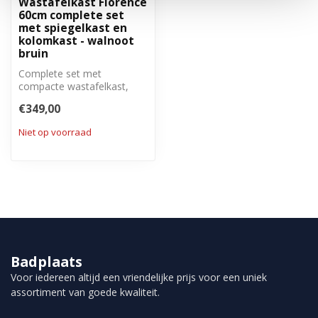
Wastafelkast Florence
60cm complete set
met spiegelkast en
kolomkast - walnoot
bruin
Complete set met
compacte wastafelkast,
spiegelkast en zijkast.
€349,00
Niet op voorraad
Badplaats
Voor iedereen altijd een vriendelijke prijs voor een uniek
assortiment van goede kwaliteit.