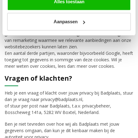
voor websites te maken. Heel globaal gebruiken we 1)
Alles toestaan
functionele cookies, voor bijvoorbeeld de winkelwagenfunctie.
2) Analytische cookies voor het analyseren van het
websitegebruik en opsporen van problemen op onze website. 3)
Aanpassen
Advertentie-cookies die we gebruiken om te adverteren en het
gebruik van onze advertenties te volgen. We maken ook gebruik
van remarketing waarmee we relevante aanbiedingen aan onze
websitebezoekers kunnen laten zien.
Een aantal derde partijen, waaronder bijvoorbeeld Google, heeft
toegang tot gegevens in sommige van deze cookies. Wil je
meer weten over cookies, lees dan: meer over cookies.
Vragen of klachten?
Heb je een vraag of klacht over jouw privacy bij Badplaats, stuur
dan je vraag naar
privacy@badplaats.nl
,
of stuur per post naar Badplaats, t.a.v. privacybeheer,
Bosscheweg 141a, 5282 WV Boxtel, Nederland.
Ben je niet tevreden over hoe wij als Badplaats met jouw
gegevens omgaan, dan kun je dit kenbaar maken bij de
autoriteit voor privacy.