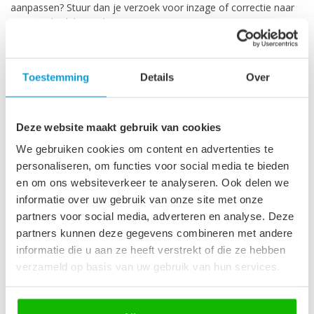
aanpassen? Stuur dan je verzoek voor inzage of correctie naar
privacy@badplaats.nl
Daarnaast kun je op verzoek je persoonsgegevens uit onze
webshop laten verwijderen. Stuur je verzoek voor verwijdering
Toestemming
Details
Over
van je persoonsgegevens naar
privacy@badplaats.nl
. Op eerste
verzoek zullen wij je gegevens uit de webshop verwijderen.
Versleutelde verbinding
Deze website maakt gebruik van cookies
We gebruiken cookies om content en advertenties te
De webshop van Badplaats maakt gebruik van een beveiligde
personaliseren, om functies voor social media te bieden
verbinding (SSL-verbinding). Deze verbinding kunt u herkennen
aan het slotje in uw browser, zodat je er zeker van kunt zijn dat
en om ons websiteverkeer te analyseren. Ook delen we
bestellingen en persoonlijke gegevens versleuteld over het
informatie over uw gebruik van onze site met onze
internet worden verstuurd.
partners voor social media, adverteren en analyse. Deze
partners kunnen deze gegevens combineren met andere
Het gebruik van cookies
informatie die u aan ze heeft verstrekt of die ze hebben
verzameld op basis van uw gebruik van hun services.
Onze website maakt gebruik van cookies en vergelijkbare
technieken. Het plaatsen van cookies is een van de manieren die
wordt gebruikt om onder andere gebruiksvriendelijke functies