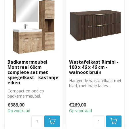
Badkamermeubel
Wastafelkast Rimini -
Montreal 60cm
100 x 46 x 46 cm -
complete set met
walnoot bruin
spiegelkast - kastanje
Hangende wastafelkast met
eiken
blad, met twee lades.
Compact en ondiep
badkamermeubel.
Complete set met
€389,00
€269,00
badkamermeubel,
Op voorraad
Op voorraad
spiegelkast e...