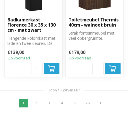
Badkamerkast
Toiletmeubel Thermis
Florence 30 x 35 x 130
40cm - walnoot bruin
cm - mat zwart
Strak fonteinmeubel met
Hangende kolomkast met
veel opbergruimte.
lade en twee deuren. De
Greeploze draaideur met
deuren zijn links of
soft close sl...
€139,00
€179,00
rechtsom te ...
Op voorraad
Op voorraad
Toon
1
-
24
van 607
1
2
3
4
5
26