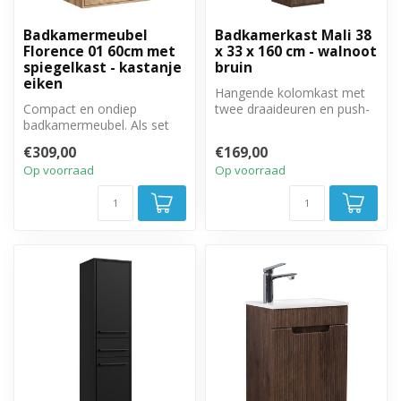
Badkamermeubel
Badkamerkast Mali 38
Florence 01 60cm met
x 33 x 160 cm - walnoot
spiegelkast - kastanje
bruin
eiken
Hangende kolomkast met
Compact en ondiep
twee draaideuren en push-
badkamermeubel. Als set
to-open systeem. Rechts of
met bijbehorende
links...
€309,00
€169,00
spiegelkast.
Op voorraad
Op voorraad