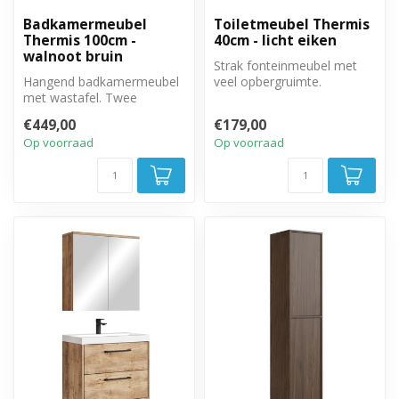
Badkamermeubel
Toiletmeubel Thermis
Thermis 100cm -
40cm - licht eiken
walnoot bruin
Strak fonteinmeubel met
Hangend badkamermeubel
veel opbergruimte.
met wastafel. Twee
Greeploze draaideur met
greeploze lades met soft
soft close sl...
€449,00
€179,00
close sluitin...
Op voorraad
Op voorraad