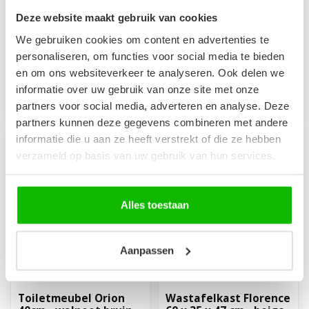
zwart
Compact en ondiep
Deze website maakt gebruik van cookies
Compact en ondiep
badkamermeubel. Als set
badkamermeubel.
met onderkast en wastafel.
We gebruiken cookies om content en advertenties te
Complete set met
personaliseren, om functies voor social media te bieden
€319,00
€229,00
badkamermeubel, spiegel
Op voorraad
Op voorraad
en om ons websiteverkeer te analyseren. Ook delen we
en zi...
informatie over uw gebruik van onze site met onze
partners voor social media, adverteren en analyse. Deze
partners kunnen deze gegevens combineren met andere
informatie die u aan ze heeft verstrekt of die ze hebben
verzameld op basis van uw gebruik van hun services.
Alles toestaan
Aanpassen
Toiletmeubel Orion
Wastafelkast Florence