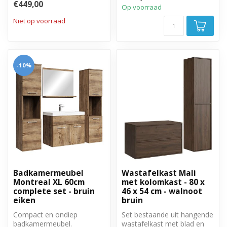
€449,00
spiegelkast en zijkast.
Op voorraad
Niet op voorraad
-10%
Badkamermeubel
Wastafelkast Mali
Montreal XL 60cm
met kolomkast - 80 x
complete set - bruin
46 x 54 cm - walnoot
eiken
bruin
Compact en ondiep
Set bestaande uit hangende
badkamermeubel.
wastafelkast met blad en