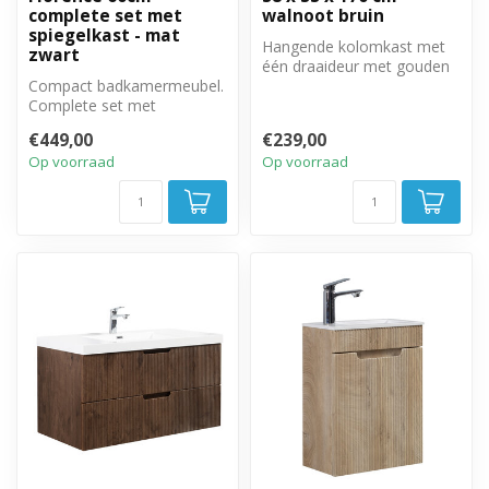
complete set met
walnoot bruin
spiegelkast - mat
Hangende kolomkast met
zwart
één draaideur met gouden
Compact badkamermeubel.
hangreep. Rechts of
Complete set met
linksom te p...
badkamermeubel,
€449,00
€239,00
spiegelkast en zijkast.
Op voorraad
Op voorraad