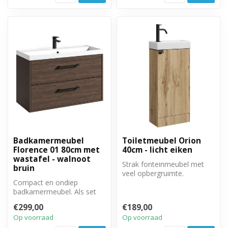
Badkamermeubel
Toiletmeubel Orion
Florence 01 80cm met
40cm - licht eiken
wastafel - walnoot
Strak fonteinmeubel met
bruin
veel opbergruimte.
Compact en ondiep
Draaideur met zwarte
badkamermeubel. Als set
handreep
met onderkast en wastafel.
€299,00
€189,00
Op voorraad
Op voorraad