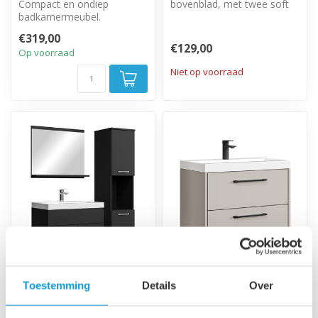
Compact en ondiep
bovenblad, met twee soft
badkamermeubel.
close lades.
Complete set met
€319,00
badkamermeubel, spiegel
€129,00
Op voorraad
en zi...
Niet op voorraad
Badkamermeubel
Badkamermeubel
Toestemming
Details
Over
Montreal 60cm
Florence 01 60cm met
complete set - mat
wastafel - beige