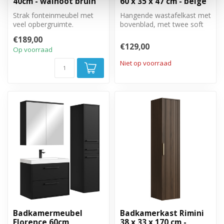
40cm - walnoot bruin
60 x 35 x 47 cm - beige
Strak fonteinmeubel met
Hangende wastafelkast met
veel opbergruimte.
bovenblad, met twee soft
Draaideur met zwarte
close lades.
€189,00
handreep
€129,00
Op voorraad
Niet op voorraad
Badkamermeubel
Badkamerkast Rimini
Florence 60cm
38 x 33 x 170 cm -