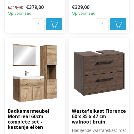
Complete set met
een kolomkast. De
€379,00
€329,00
€419,00
badkamermeubel, spiegel
wastafelka...
Op voorraad
Op voorraad
en tw...
Badkamermeubel
Wastafelkast Florence
Montreal 60cm
60 x 35 x 47 cm -
complete set -
walnoot bruin
kastanje eiken
Hangende wastafelkast met