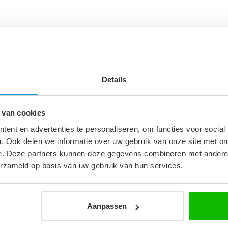
is gemonteerd en zit kant en klaar in de
pakt.
 achterkant van de onderkast is aan de onderkant
Details
 Dit is vanaf de zijkant niet zichtbaar, alleen
 van cookies
ent en advertenties te personaliseren, om functies voor social
. Ook delen we informatie over uw gebruik van onze site met on
0
e. Deze partners kunnen deze gegevens combineren met andere i
erzameld op basis van uw gebruik van hun services.
cm
rd
Aanpassen