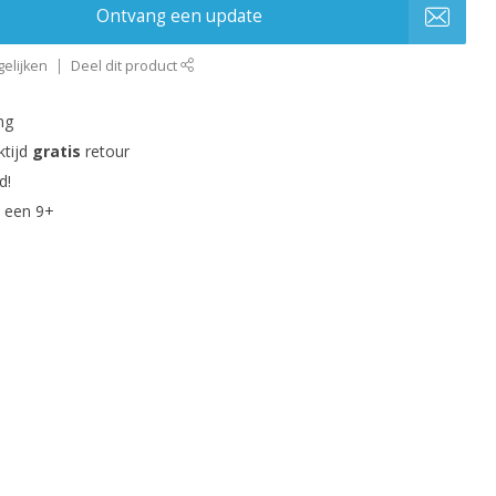
Ontvang een update
elijken
Deel dit product
ng
ktijd
gratis
retour
d!
 een 9+