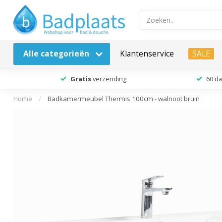
Alle categorieën
Klantenservice
SALE
Gratis
verzending
60 d
Home
/
Badkamermeubel Thermis 100cm - walnoot bruin