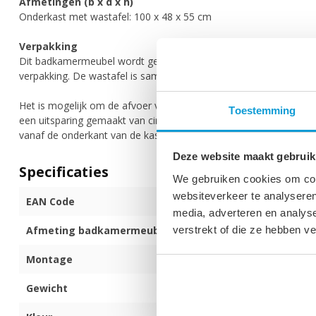
Afmetingen (b x d x h)
Onderkast met wastafel: 100 x 48 x 55 cm
Verpakking
Dit badkamermeubel wordt geleverd in twee dozen. De onderkast 
verpakking. De wastafel is samen met de pop up waste apart ver
Het is mogelijk om de afvoer via de grond aan te sluiten. Aan de
Toestemming
een uitsparing gemaakt van circa 6cm diep, over de gehele breedte.
vanaf de onderkant van de kast.
Deze website maakt gebruik
Specificaties
We gebruiken cookies om cont
websiteverkeer te analyseren
EAN Code
872017172324
media, adverteren en analys
verstrekt of die ze hebben v
Afmeting badkamermeubel (b x d x h)
100 x 48 x 55 
Montage
Voorgemontee
Gewicht
49 kg