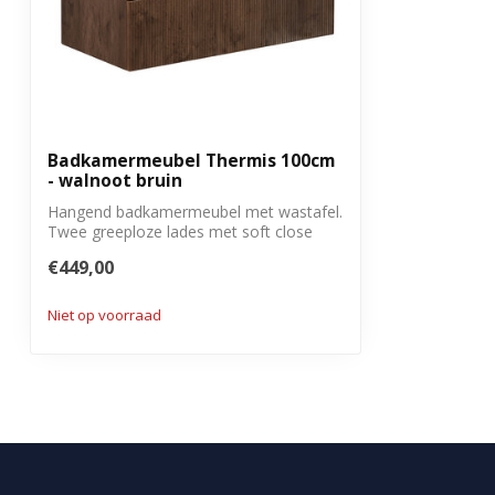
Met overloop
Ja
Met bevestigingsmateriaal
Ja
Garantie
3 jaar
Badkamermeubel Thermis 100cm
- walnoot bruin
Hangend badkamermeubel met wastafel.
Twee greeploze lades met soft close
sluitin...
€449,00
Niet op voorraad