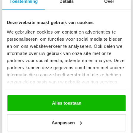
Toestemming
Details
Over
Op voorraad
Deze website maakt gebruik van cookies
Badkamermeubel Thermis
60cm - walnoot bruin
€349,00
We gebruiken cookies om content en advertenties te
Niet op voorraad
personaliseren, om functies voor social media te bieden
en om ons websiteverkeer te analyseren. Ook delen we
informatie over uw gebruik van onze site met onze
Badkamermeubel Thermis
100cm - walnoot bruin
partners voor social media, adverteren en analyse. Deze
€449,00
Niet op voorraad
partners kunnen deze gegevens combineren met andere
informatie die u aan ze heeft verstrekt of die ze hebben
verzameld op basis van uw gebruik van hun services.
Recent bekeken
Alles toestaan
Aanpassen