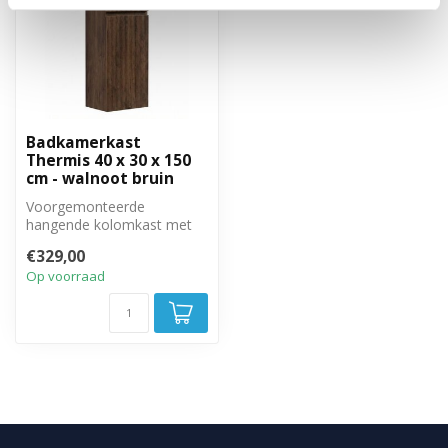
Badkamerkast
Thermis 40 x 30 x 150
cm - walnoot bruin
Voorgemonteerde
hangende kolomkast met
twee greeploze, soft close
€329,00
deuren.
Op voorraad