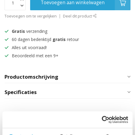
Toevoegen aan winkelwagen
Toevoegen om te vergelijken
Deel dit product
Gratis
verzending
60 dagen bedenktijd
gratis
retour
Alles uit voorraad!
Beoordeeld met een 9+
Productomschrijving
Specificaties
Maak je aankoop compleet
Badkamermeubel Thermis
80cm - walnoot bruin
€399,00