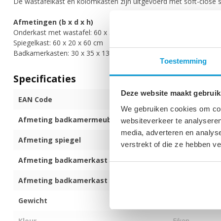
De wastafelkast en kolomkasten zijn uitgevoerd met soft-close slu
Afmetingen (b x d x h)
Onderkast met wastafel: 60 x 35 x 51 cm
Spiegelkast: 60 x 20 x 60 cm
Badkamerkasten: 30 x 35 x 130 cm
Toestemming
Specificaties
Deze website maakt gebruik
EAN Code
872017173949
We gebruiken cookies om cont
Afmeting badkamermeubel (b x d x h)
60 x 35 x 51 c
websiteverkeer te analyseren
media, adverteren en analys
Afmeting spiegel
60 x 20 x 60 c
verstrekt of die ze hebben v
Afmeting badkamerkast
30 x 35 x 130 
Afmeting badkamerkast
30 x 35 x 130 
Gewicht
80 kg
Kleur
Eiken