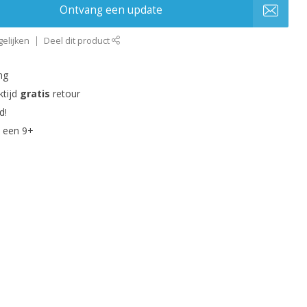
Ontvang een update
elijken
Deel dit product
ng
ktijd
gratis
retour
d!
 een 9+