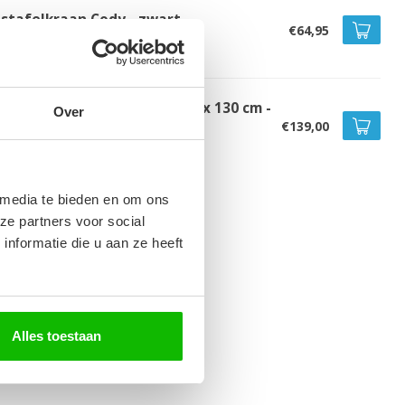
stafelkraan Cody - zwart
€64,95
voorraad
dkamerkast Florence 30 x 35 x 130 cm -
Over
stanje eiken
€139,00
t op voorraad
 media te bieden en om ons
ze partners voor social
nformatie die u aan ze heeft
Alles toestaan