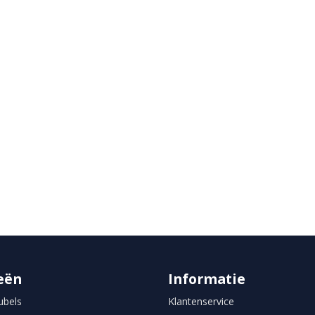
eën
Informatie
bels
Klantenservice