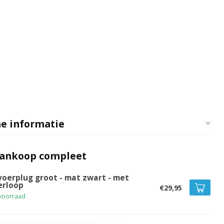
e informatie
aankoop compleet
voerplug groot - mat zwart - met
erloop
€29,95
voorraad