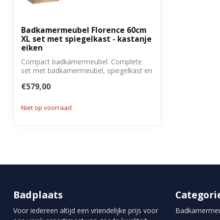
Met montagemateriaal
Ja
Montage
Zelf monteren
Badkamermeubel Florence 60cm
XL set met spiegelkast - kastanje
Met soft close sluiting
Ja
eiken
Garantie
3 jaar
Compact badkamermeubel. Complete
set met badkamermeubel, spiegelkast en
twee zij...
€579,00
Niet op voorraad
Badplaats
Categori
Voor iedereen altijd een vriendelijke prijs voor
Badkamermeu