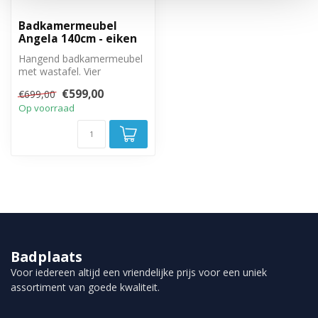
Badkamermeubel
Angela 140cm - eiken
Hangend badkamermeubel
met wastafel. Vier
greeploze lades met soft
€599,00
€699,00
close sluitin...
Op voorraad
Badplaats
Voor iedereen altijd een vriendelijke prijs voor een uniek
assortiment van goede kwaliteit.