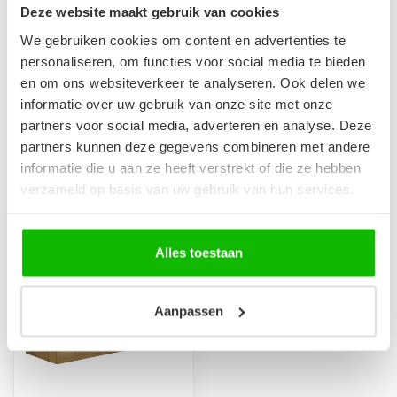
Niet op voorraad
Deze website maakt gebruik van cookies
We gebruiken cookies om content en advertenties te
personaliseren, om functies voor social media te bieden
Badkamerkast Angela 40 x
30 x 150 cm - eiken
en om ons websiteverkeer te analyseren. Ook delen we
€269,00
Op voorraad
informatie over uw gebruik van onze site met onze
partners voor social media, adverteren en analyse. Deze
partners kunnen deze gegevens combineren met andere
informatie die u aan ze heeft verstrekt of die ze hebben
Recent bekeken
verzameld op basis van uw gebruik van hun services.
-14%
Alles toestaan
Aanpassen