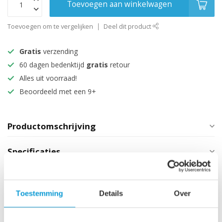
Toevoegen aan winkelwagen
Toevoegen om te vergelijken
Deel dit product
Gratis
verzending
60 dagen bedenktijd
gratis
retour
Alles uit voorraad!
Beoordeeld met een 9+
Productomschrijving
Specificaties
Maak je aankoop compleet
Toestemming
Details
Over
Wastafelkraan Rios - chroom
€69,95