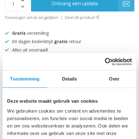
Ontvang een update
Toevoegen om te vergelijken
Deel dit product
Gratis
verzending
60 dagen bedenktijd
gratis
retour
Alles uit voorraad!
Beoordeeld met een 9+
Toestemming
Details
Over
Productomschrijving
Specificaties
Deze website maakt gebruik van cookies
We gebruiken cookies om content en advertenties te
personaliseren, om functies voor social media te bieden
Recent bekeken
en om ons websiteverkeer te analyseren. Ook delen we
informatie over uw gebruik van onze site met onze