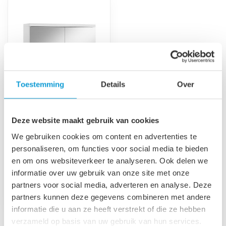
Toestemming
Details
Over
Spiegelkast Toledo 80
Deze website maakt gebruik van cookies
x 20 x 60 cm - wit
We gebruiken cookies om content en advertenties te
Spiegelkast met twee
personaliseren, om functies voor social media te bieden
draaideuren. Uitgevoerd
en om ons websiteverkeer te analyseren. Ook delen we
met twee legplanken. 80cm
€89,95
breed, 20...
informatie over uw gebruik van onze site met onze
Op voorraad
partners voor social media, adverteren en analyse. Deze
partners kunnen deze gegevens combineren met andere
informatie die u aan ze heeft verstrekt of die ze hebben
verzameld op basis van uw gebruik van hun services.