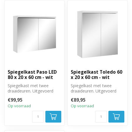
Spiegelkast Paso LED
Spiegelkast Toledo 60
80 x 20 x 60 cm - wit
x 20 x 60 cm - wit
Spiegelkast met twee
Spiegelkast met twee
draaideuren. Uitgevoerd
draaideuren. Uitgevoerd
met twee legplanken. 80cm
met twee legplanken. 60cm
€99,95
€89,95
breed, 20...
breed, 20...
Op voorraad
Op voorraad