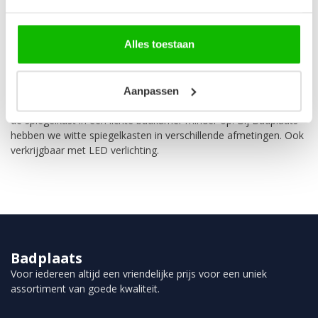
Alles toestaan
Kies je voor een witte spiegelkast, dan creëer je onopvallend
opbergruimte in je badkamer. Zo heb je jouw persoonlijke
spullen altijd bij de hand en blijft de de badkamer zonder moeite
opgeruimd en netjes. De spiegels op de kastdeurtjes laten de
Aanpassen
badkamer groter en lichter lijken. En door voor wit te kiezen valt
de spiegelkast in een lichte badkamer minder op. Bij Badplaats
hebben we witte spiegelkasten in verschillende afmetingen. Ook
verkrijgbaar met LED verlichting.
Badplaats
Voor iedereen altijd een vriendelijke prijs voor een uniek
assortiment van goede kwaliteit.