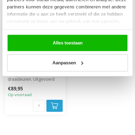
partners kunnen deze gegevens combineren met andere
informatie die u aan ze heeft verstrekt of die ze hebben
verzameld op basis van uw gebruik van hun services.
Alles toestaan
Spiegelkast Toledo 80
Aanpassen
x 20 x 60 cm - wit
Spiegelkast met twee
draaideuren. Uitgevoerd
met twee legplanken. 80cm
€89,95
breed, 20...
Op voorraad