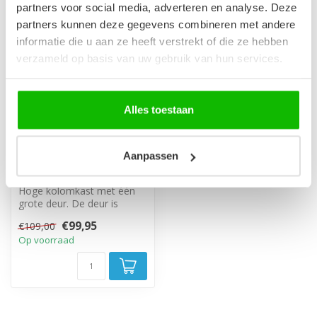
partners voor social media, adverteren en analyse. Deze
-8%
partners kunnen deze gegevens combineren met andere
informatie die u aan ze heeft verstrekt of die ze hebben
verzameld op basis van uw gebruik van hun services.
Alles toestaan
Aanpassen
Badkamerkast Pluto
30 x 30 x 150 cm - beige
Hoge kolomkast met één
grote deur. De deur is
linksom of rechtsom te
€99,95
€109,00
monteren.
Op voorraad