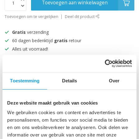
Toevoegen aan winkelwagen
Toevoegen om te vergelijken
Deel dit product
Gratis
verzending
60 dagen bedenktijd
gratis
retour
Alles uit voorraad!
Beoordeeld met een 9+
Productomschrijving
Toestemming
Details
Over
Specificaties
Deze website maakt gebruik van cookies
We gebruiken cookies om content en advertenties te
personaliseren, om functies voor social media te bieden
Recent bekeken
en om ons websiteverkeer te analyseren. Ook delen we
informatie over uw gebruik van onze site met onze