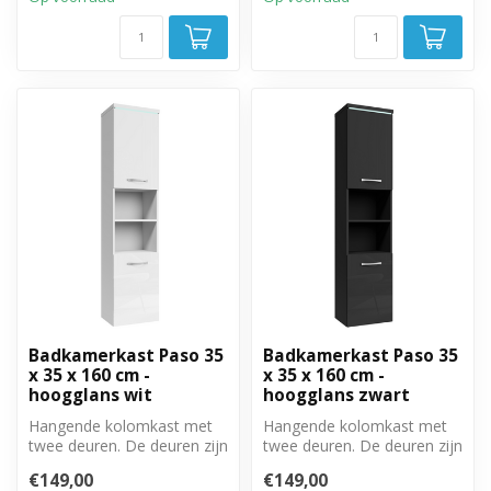
Badkamerkast Paso 35
Badkamerkast Paso 35
x 35 x 160 cm -
x 35 x 160 cm -
hoogglans wit
hoogglans zwart
Hangende kolomkast met
Hangende kolomkast met
twee deuren. De deuren zijn
twee deuren. De deuren zijn
linksom of rechtsom te
linksom of rechtsom te
€149,00
€149,00
monter...
monter...