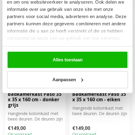
en om ons websiteverkeer te analyseren. Ook delen we
informatie over uw gebruik van onze site met onze
partners voor social media, adverteren en analyse. Deze
partners kunnen deze gegevens combineren met andere
informatie die u aan ze heeft verstrekt of die ze hebben
verzameld op basis van uw gebruik van hun services.
Alles toestaan
Aanpassen
Badkamerkast Paso 35
Badkamerkast Paso 35
x 35 x 160 cm - donker
x 35 x 160 cm - eiken
grijs
Hangende kolomkast met
Hangende kolomkast met
twee deuren. De deuren zijn
twee deuren. De deuren zijn
linksom of rechtsom te
linksom of rechtsom te
monter...
€149,00
€149,00
monter...
Op voorraad
Op voorraad