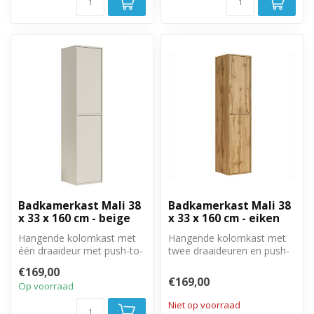
Badkamerkast Mali 38
Badkamerkast Mali 38
x 33 x 160 cm - beige
x 33 x 160 cm - eiken
Hangende kolomkast met
Hangende kolomkast met
één draaideur met push-to-
twee draaideuren en push-
open systeem. Rechts of
to-open systeem. Rechts of
€169,00
linksom...
links...
€169,00
Op voorraad
Niet op voorraad