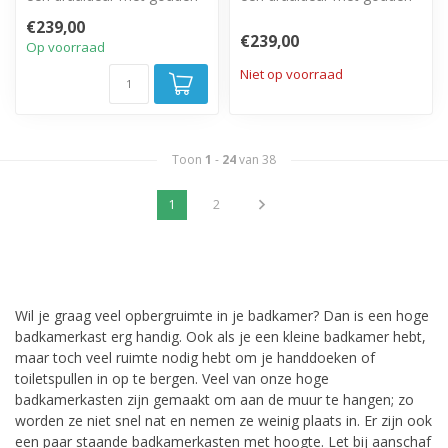
hangreep. Rechts of
hangreep. Rechts of
€239,00
linksom te p...
linksom te p...
€239,00
Op voorraad
Niet op voorraad
Toon
1
-
24
van 38
1
2
Wil je graag veel opbergruimte in je badkamer? Dan is een hoge
badkamerkast erg handig. Ook als je een kleine badkamer hebt,
maar toch veel ruimte nodig hebt om je handdoeken of
toiletspullen in op te bergen. Veel van onze hoge
badkamerkasten zijn gemaakt om aan de muur te hangen; zo
worden ze niet snel nat en nemen ze weinig plaats in. Er zijn ook
een paar staande badkamerkasten met hoogte. Let bij aanschaf