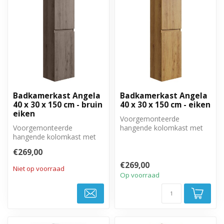
Badkamerkast Angela
Badkamerkast Angela
40 x 30 x 150 cm - bruin
40 x 30 x 150 cm - eiken
eiken
Voorgemonteerde
Voorgemonteerde
hangende kolomkast met
hangende kolomkast met
twee greeploze, soft close
twee greeploze, soft close
deuren.
€269,00
deuren.
€269,00
Niet op voorraad
Op voorraad