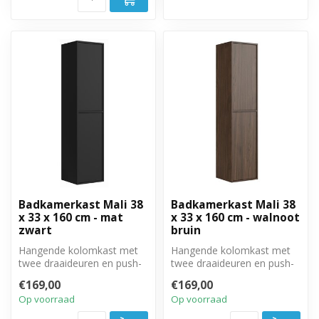
Badkamerkast Mali 38
Badkamerkast Mali 38
x 33 x 160 cm - mat
x 33 x 160 cm - walnoot
zwart
bruin
Hangende kolomkast met
Hangende kolomkast met
twee draaideuren en push-
twee draaideuren en push-
to-open systeem. Rechts of
to-open systeem. Rechts of
€169,00
€169,00
links...
links...
Op voorraad
Op voorraad