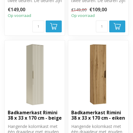
twee deuren. De deuren zijn
twee deuren. De deuren zijn
linksom of rechtsom te
linksom of rechtsom te
€149,00
€109,00
€149,00
monter...
monter...
Op voorraad
Op voorraad
Badkamerkast Rimini
Badkamerkast Rimini
38 x 33 x 170 cm - beige
38 x 33 x 170 cm - eiken
Hangende kolomkast met
Hangende kolomkast met
één draaideur met gouden
één draaideur met gouden