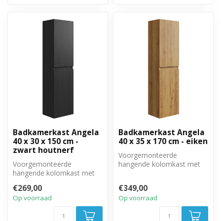
Badkamerkast Angela
Badkamerkast Angela
40 x 30 x 150 cm -
40 x 35 x 170 cm - eiken
zwart houtnerf
Voorgemonteerde
Voorgemonteerde
hangende kolomkast met
hangende kolomkast met
twee greeploze, soft close
twee greeploze, soft close
deuren.
€269,00
€349,00
deuren.
Op voorraad
Op voorraad