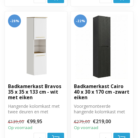
-28%
-22%
Badkamerkast Bravos
Badkamerkast Cairo
35 x 35 x 133 cm - wit
40 x 30 x 170 cm -zwart
met eiken
eiken
Hangende kolomkast met
Voorgemonteerde
twee deuren en met
hangende kolomkast met
gouden handgrepen.
twee greeploze, soft close
€99,95
€219,00
€139,00
€279,00
deuren.
Op voorraad
Op voorraad