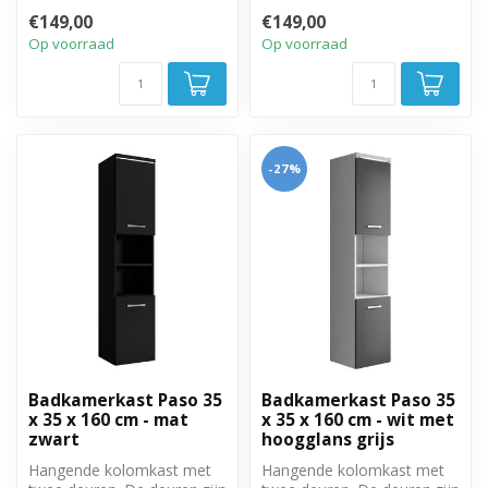
monter...
linksom of rechtsom te
€149,00
€149,00
monter...
Op voorraad
Op voorraad
-27%
Badkamerkast Paso 35
Badkamerkast Paso 35
x 35 x 160 cm - mat
x 35 x 160 cm - wit met
zwart
hoogglans grijs
Hangende kolomkast met
Hangende kolomkast met