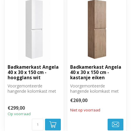
Badkamerkast Angela
Badkamerkast Angela
40 x 30 x 150 cm -
40 x 30 x 150 cm -
hoogglans wit
kastanje eiken
Voorgemonteerde
Voorgemonteerde
hangende kolomkast met
hangende kolomkast met
twee greeploze, soft close
twee greeploze, soft close
€269,00
deuren.
deuren.
€299,00
Niet op voorraad
Op voorraad