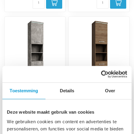
Badkamerkast Paso 35
Badkamerkast Paso 35
Toestemming
Details
Over
x 35 x 160 cm - beton
x 35 x 160 cm - bruin
grijs
eiken
Hangende kolomkast met
Hangende kolomkast met
Deze website maakt gebruik van cookies
twee deuren. De deuren zijn
twee deuren. De deuren zijn
linksom of rechtsom te
linksom of rechtsom te
We gebruiken cookies om content en advertenties te
€149,00
€149,00
monter...
monter...
personaliseren, om functies voor social media te bieden
Op voorraad
Op voorraad