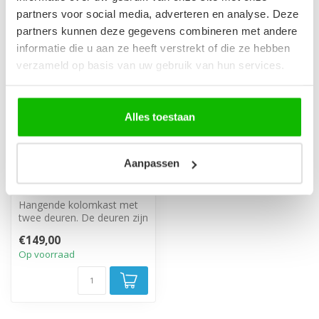
partners voor social media, adverteren en analyse. Deze
partners kunnen deze gegevens combineren met andere
informatie die u aan ze heeft verstrekt of die ze hebben
verzameld op basis van uw gebruik van hun services.
Alles toestaan
Badkamerkast Paso 35
Aanpassen
x 35 x 160 cm -
hoogglans zwart
Hangende kolomkast met
twee deuren. De deuren zijn
linksom of rechtsom te
€149,00
monter...
Op voorraad