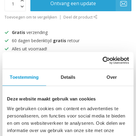
Ontvang een update
Toevoegen om te vergelijken
Deel dit product
Gratis
verzending
60 dagen bedenktijd
gratis
retour
Alles uit voorraad!
Beoordeeld met een 9+
Toestemming
Details
Over
Productomschrijving
Specificaties
Deze website maakt gebruik van cookies
We gebruiken cookies om content en advertenties te
personaliseren, om functies voor social media te bieden
Recent bekeken
en om ons websiteverkeer te analyseren. Ook delen we
informatie over uw gebruik van onze site met onze