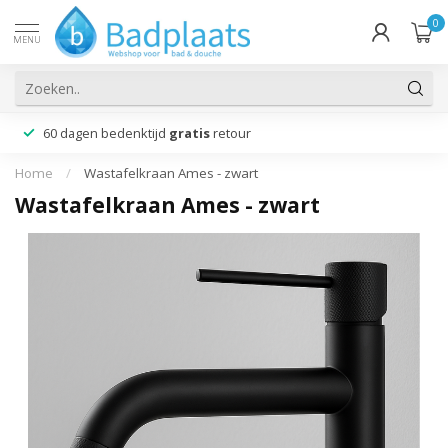
0
MENU
60 dagen bedenktijd
gratis
retour
Home
/
Wastafelkraan Ames - zwart
Wastafelkraan Ames - zwart