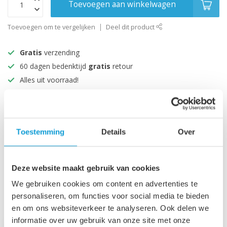
Toevoegen aan winkelwagen
Toevoegen om te vergelijken
Deel dit product
Gratis
verzending
60 dagen bedenktijd
gratis
retour
Alles uit voorraad!
Beoordeeld met een 9+
Productomschrijving
Toestemming
Details
Over
Specificaties
Deze website maakt gebruik van cookies
We gebruiken cookies om content en advertenties te
personaliseren, om functies voor social media te bieden
Recent bekeken
en om ons websiteverkeer te analyseren. Ook delen we
informatie over uw gebruik van onze site met onze