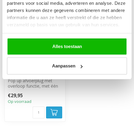
partners voor social media, adverteren en analyse. Deze
partners kunnen deze gegevens combineren met andere
informatie die u aan ze heeft verstrekt of die ze hebben
verzameld op basis van uw gebruik van hun services.
Alles toestaan
Aanpassen
Afvoerplug groot -
chroom - met overloop
Pop up afvoerplug met
overloop functie, met één
beweging te openen en te
€29,95
sluiten...
Op voorraad