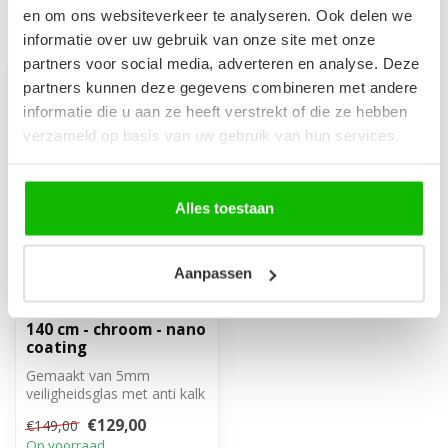
en om ons websiteverkeer te analyseren. Ook delen we
Recent bekeken
informatie over uw gebruik van onze site met onze
partners voor social media, adverteren en analyse. Deze
partners kunnen deze gegevens combineren met andere
-13%
informatie die u aan ze heeft verstrekt of die ze hebben
verzameld op basis van uw gebruik van hun services.
Alles toestaan
Aanpassen
Badwand Torino 80 x
140 cm - chroom - nano
coating
Gemaakt van 5mm
veiligheidsglas met anti kalk
behandeling. Volledig weg
€129,00
€149,00
te draai...
Op voorraad