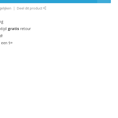
elijken
Deel dit product
ng
ktijd
gratis
retour
d!
 een 9+