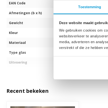
EAN Code
872017171685
Toestemming
Afmetingen (b x h)
60 x 140 cm
Gewicht
19 kg
Deze website maakt gebruik
We gebruiken cookies om cont
Kleur
Zwart
websiteverkeer te analyseren
media, adverteren en analys
Materiaal
Aluminium
verstrekt of die ze hebben v
Type glas
5mm dik veilig
Uitvoering
Draaibare wan
Inklapbaarheid
Inklapbaar
Bekijk alles
Aantal delen
1
Recent bekeken
Montagezijde
Zowel links als
Dikte veiligheidsglas
5 mm