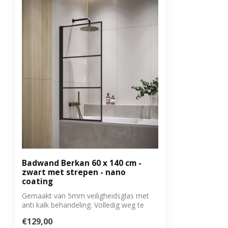
Kleur glas
Transparant
Met anti kalk behandeling
Ja
Met montagemateriaal
Ja
Garantie
3 jaar
Badwand Berkan 60 x 140 cm -
zwart met strepen - nano
coating
Gemaakt van 5mm veiligheidsglas met
anti kalk behandeling. Volledig weg te
draai...
€129,00