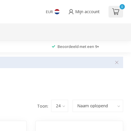
0
Mijn account
EUR
Beoordeeld met een 9+
Toon: