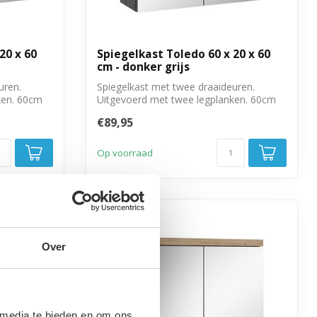
20 x 60
Spiegelkast Toledo 60 x 20 x 60
cm - donker grijs
uren.
Spiegelkast met twee draaideuren.
ken. 60cm
Uitgevoerd met twee legplanken. 60cm
breed, 20...
€89,95
Op voorraad
Over
 media te bieden en om ons