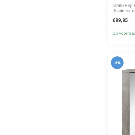
Strakke spi
draaideur e
Zijkanten i..
€99,95
Op voorraa
-6%