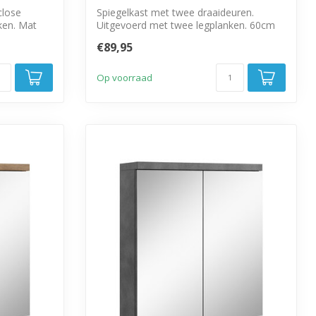
close
Spiegelkast met twee draaideuren.
ken. Mat
Uitgevoerd met twee legplanken. 60cm
breed, 20...
€89,95
Op voorraad