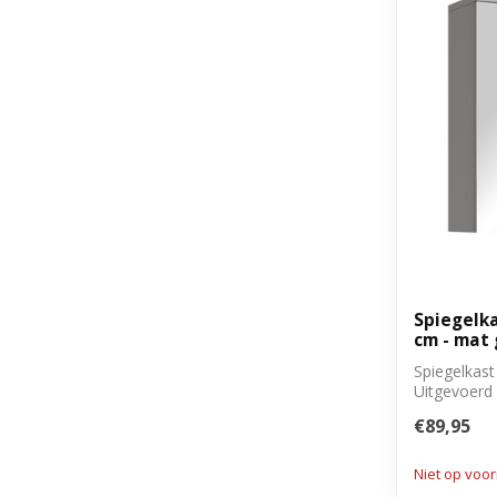
Spiegelka
cm - mat 
Spiegelkast
Uitgevoerd
breed, 20...
€89,95
Niet op voo