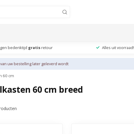
agen bedenktijd
gratis
retour
Alles uit voorraad!
 van uw bestelling later geleverd wordt
n 60 cm
lkasten 60 cm breed
roducten