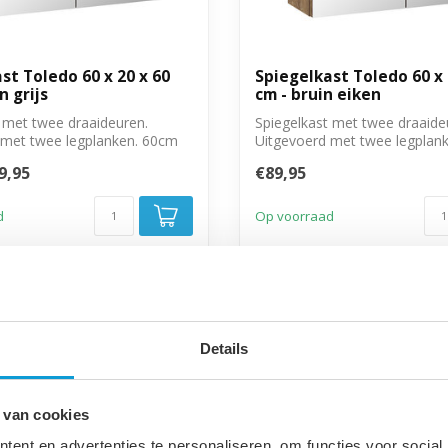
st Toledo 60 x 20 x 60
Spiegelkast Toledo 60 x 
n grijs
cm - bruin eiken
 met twee draaideuren.
Spiegelkast met twee draaide
 met twee legplanken. 60cm
Uitgevoerd met twee legplan
breed, 20...
9,95
€89,95
d
Op voorraad
-6%
Details
 van cookies
ent en advertenties te personaliseren, om functies voor social