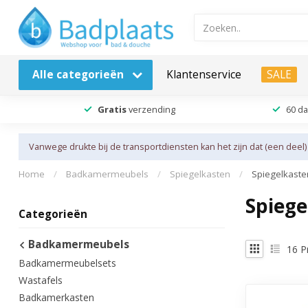
Alle categorieën
Klantenservice
SALE
Gratis
verzending
60 d
Vanwege drukte bij de transportdiensten kan het zijn dat (een deel)
Home
/
Badkamermeubels
/
Spiegelkasten
/
Spiegelkaste
Spiege
Categorieën
Badkamermeubels
16
P
Badkamermeubelsets
Wastafels
Badkamerkasten