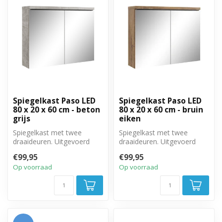
Spiegelkast Paso LED
Spiegelkast Paso LED
80 x 20 x 60 cm - beton
80 x 20 x 60 cm - bruin
grijs
eiken
Spiegelkast met twee
Spiegelkast met twee
draaideuren. Uitgevoerd
draaideuren. Uitgevoerd
met twee legplanken. 80cm
met twee legplanken. 80cm
€99,95
€99,95
breed, 20...
breed, 20...
Op voorraad
Op voorraad