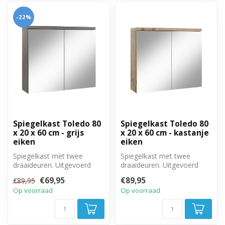
-22%
Spiegelkast Toledo 80
Spiegelkast Toledo 80
x 20 x 60 cm - grijs
x 20 x 60 cm - kastanje
eiken
eiken
Spiegelkast met twee
Spiegelkast met twee
draaideuren. Uitgevoerd
draaideuren. Uitgevoerd
met twee legplanken. 80cm
met twee legplanken. 80cm
€69,95
€89,95
€89,95
breed, 20...
breed, 20...
Op voorraad
Op voorraad