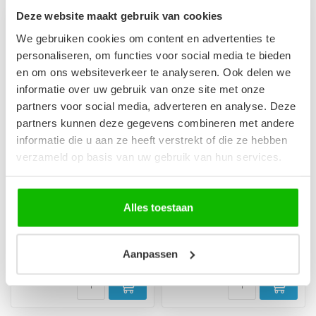
Deze website maakt gebruik van cookies
We gebruiken cookies om content en advertenties te
personaliseren, om functies voor social media te bieden
en om ons websiteverkeer te analyseren. Ook delen we
informatie over uw gebruik van onze site met onze
partners voor social media, adverteren en analyse. Deze
partners kunnen deze gegevens combineren met andere
informatie die u aan ze heeft verstrekt of die ze hebben
verzameld op basis van uw gebruik van hun services.
Spiegelkast Siena 80 x
Spiegelkast Siena 80 x
14 x 60 cm - eiken
14 x 60 cm - wit
Alles toestaan
Brede spiegelkast met 3
Brede spiegelkast met 3
soft-close draaideuren en 4
soft-close draaideuren en 4
glazen legplanken.
glazen legplanken. Wit
€119,00
€119,00
Zijkanten...
hoogg...
Aanpassen
Op voorraad
Op voorraad