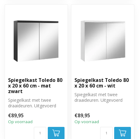
Spiegelkast Toledo 80
Spiegelkast Toledo 80
x 20 x 60 cm - mat
x 20 x 60 cm - wit
zwart
Spiegelkast met twee
Spiegelkast met twee
draaideuren. Uitgevoerd
draaideuren. Uitgevoerd
met twee legplanken. 80cm
met twee legplanken. 80cm
breed, 20...
€89,95
€89,95
breed, 20...
Op voorraad
Op voorraad