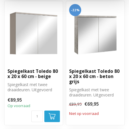
-22%
Spiegelkast Toledo 80
Spiegelkast Toledo 80
x 20 x 60 cm - beige
x 20 x 60 cm - beton
grijs
Spiegelkast met twee
draaideuren. Uitgevoerd
Spiegelkast met twee
met twee legplanken. 80cm
draaideuren. Uitgevoerd
€89,95
breed, 20...
met twee legplanken. 80cm
€69,95
€89,95
breed, 20...
Op voorraad
Niet op voorraad