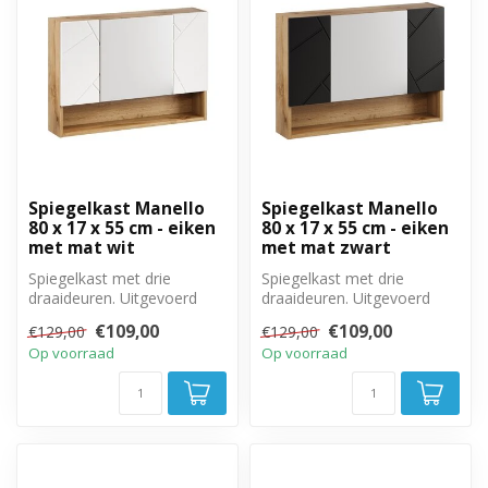
Spiegelkast Manello
Spiegelkast Manello
80 x 17 x 55 cm - eiken
80 x 17 x 55 cm - eiken
met mat wit
met mat zwart
Spiegelkast met drie
Spiegelkast met drie
draaideuren. Uitgevoerd
draaideuren. Uitgevoerd
met meerdere legplanken
met meerdere legplanken
€109,00
€109,00
€129,00
€129,00
en open ond...
en open ond...
Op voorraad
Op voorraad