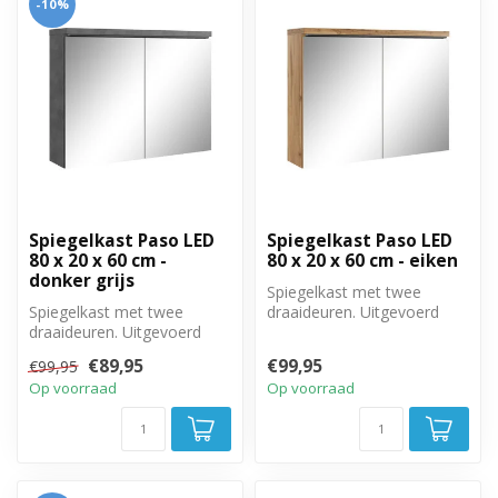
-10%
Spiegelkast Paso LED
Spiegelkast Paso LED
80 x 20 x 60 cm -
80 x 20 x 60 cm - eiken
donker grijs
Spiegelkast met twee
Spiegelkast met twee
draaideuren. Uitgevoerd
draaideuren. Uitgevoerd
met twee legplanken. 80cm
met twee legplanken. 80cm
breed, 20...
€89,95
€99,95
€99,95
breed, 20...
Op voorraad
Op voorraad