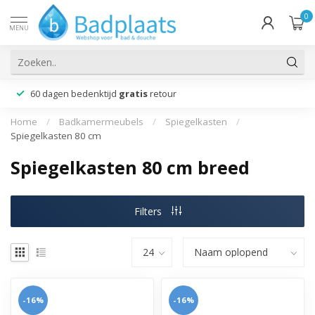
0
MENU
60 dagen bedenktijd
gratis
retour
Home
/
Badkamermeubels
/
Spiegelkasten
/
Spiegelkasten 80 cm
Spiegelkasten 80 cm breed
Filters
-16%
-16%