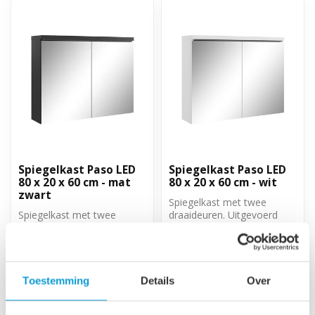
Spiegelkast Paso LED
Spiegelkast Paso LED
80 x 20 x 60 cm - mat
80 x 20 x 60 cm - wit
zwart
Spiegelkast met twee
Spiegelkast met twee
draaideuren. Uitgevoerd
draaideuren. Uitgevoerd
met twee legplanken. 80cm
met twee legplanken. 80cm
breed, 20...
€99,95
€99,95
breed, 20...
Op voorraad
Op voorraad
Toestemming
Details
Over