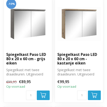
-10%
Spiegelkast Paso LED
Spiegelkast Paso LED
80 x 20 x 60 cm - grijs
80 x 20 x 60 cm -
eiken
kastanje eiken
Spiegelkast met twee
Spiegelkast met twee
draaideuren. Uitgevoerd
draaideuren. Uitgevoerd
met twee legplanken. 80cm
met twee legplanken. 80cm
€89,95
€99,95
€99,95
breed, 20...
breed, 20...
Op voorraad
Op voorraad