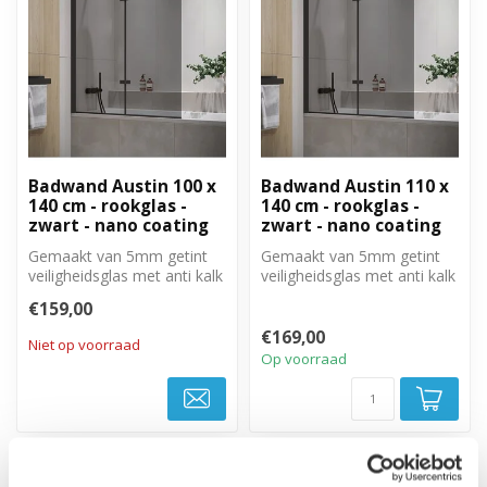
Badwand Austin 100 x
Badwand Austin 110 x
140 cm - rookglas -
140 cm - rookglas -
zwart - nano coating
zwart - nano coating
Gemaakt van 5mm getint
Gemaakt van 5mm getint
veiligheidsglas met anti kalk
veiligheidsglas met anti kalk
behandeling. Volledig weg
behandeling. Volledig weg
€159,00
t...
t...
€169,00
Niet op voorraad
Op voorraad