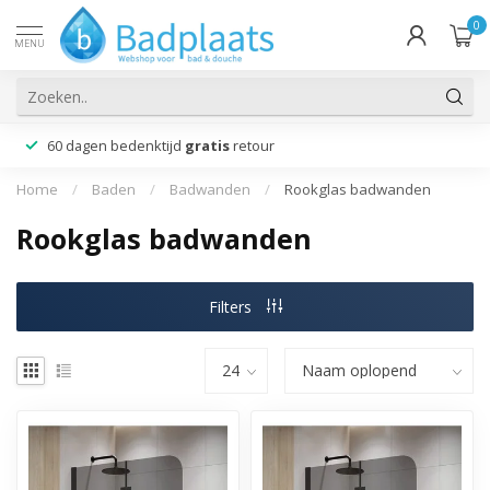
0
MENU
60 dagen bedenktijd
gratis
retour
Home
/
Baden
/
Badwanden
/
Rookglas badwanden
Rookglas badwanden
Filters