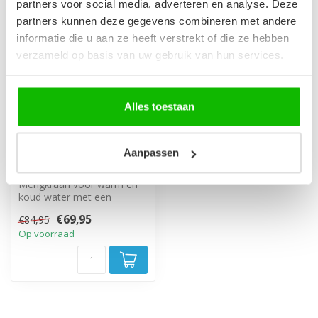
-18%
partners voor social media, adverteren en analyse. Deze
partners kunnen deze gegevens combineren met andere
informatie die u aan ze heeft verstrekt of die ze hebben
verzameld op basis van uw gebruik van hun services.
Alles toestaan
Wastafelkraan Valley
Aanpassen
- chroom
Mengkraan voor warm en
koud water met een
chrome afwerking.
€69,95
€84,95
Op voorraad