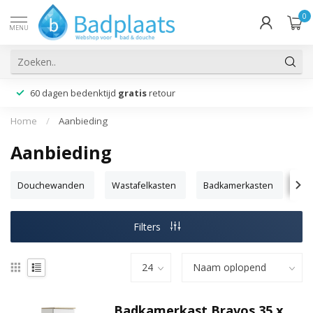
0
MENU
60 dagen bedenktijd
gratis
retour
Home
/
Aanbieding
Aanbieding
Douchewanden
Wastafelkasten
Badkamerkasten
Ba
Filters
Badkamerkast Bravos 35 x