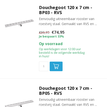
Douchegoot 120 x 7 cm -
BP03 - RVS
Eenvoudig uitneembaar rooster van
roestvrij staal. Gemaakt van RVS en ...
€74,95
€99,95
Je bespaart 33%
Op voorraad
Op werkdagen voor 12:00 uur
besteld is de volgende werkdag
in huis!
Douchegoot 120 x 7 cm -
BP05 - RVS
Eenvoudig uitneembaar rooster van
roestvrij staal. Gemaakt van RVS en ...