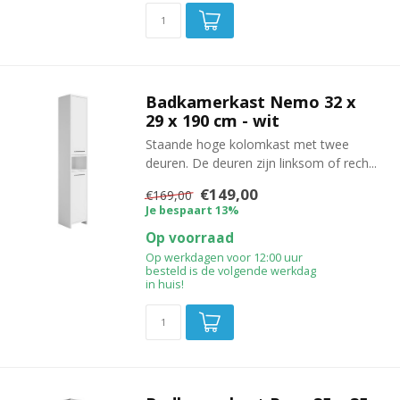
Badkamerkast Nemo 32 x
29 x 190 cm - wit
Staande hoge kolomkast met twee
deuren. De deuren zijn linksom of rech...
€149,00
€169,00
Je bespaart 13%
Op voorraad
Op werkdagen voor 12:00 uur
besteld is de volgende werkdag
in huis!