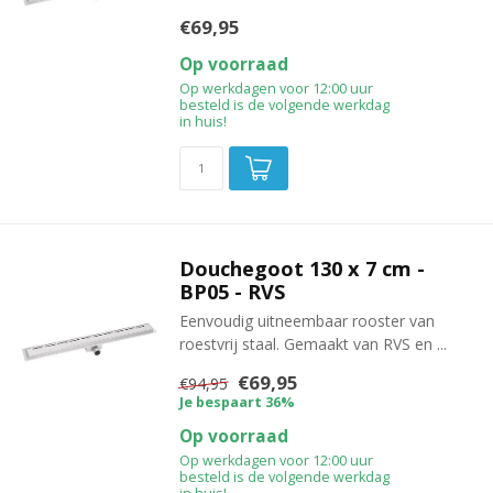
€69,95
Op voorraad
Op werkdagen voor 12:00 uur
besteld is de volgende werkdag
in huis!
Douchegoot 130 x 7 cm -
BP05 - RVS
Eenvoudig uitneembaar rooster van
roestvrij staal. Gemaakt van RVS en ...
€69,95
€94,95
Je bespaart 36%
Op voorraad
Op werkdagen voor 12:00 uur
besteld is de volgende werkdag