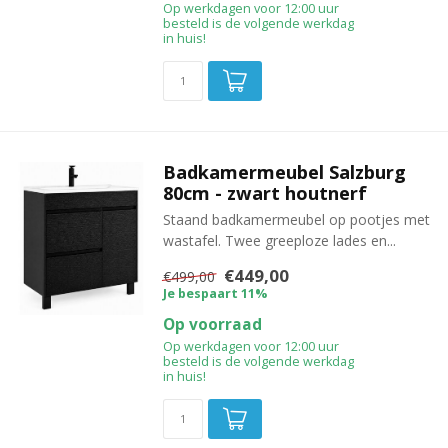
Op werkdagen voor 12:00 uur
besteld is de volgende werkdag
in huis!
Badkamermeubel Salzburg
80cm - zwart houtnerf
Staand badkamermeubel op pootjes met
wastafel. Twee greeploze lades en...
€449,00
€499,00
Je bespaart 11%
Op voorraad
Op werkdagen voor 12:00 uur
besteld is de volgende werkdag
in huis!