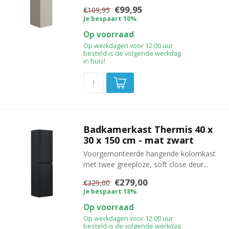
€99,95
€109,95
Je bespaart 10%
Op voorraad
Op werkdagen voor 12:00 uur
besteld is de volgende werkdag
in huis!
Badkamerkast Thermis 40 x
30 x 150 cm - mat zwart
Voorgemonteerde hangende kolomkast
met twee greeploze, soft close deur...
€279,00
€329,00
Je bespaart 18%
Op voorraad
Op werkdagen voor 12:00 uur
besteld is de volgende werkdag