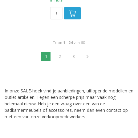
in huis!
Toon
1
-
24
van 60
1
2
3
In onze SALE-hoek vind je aanbiedingen, uitlopende modellen en
outlet artikelen. Tegen een scherpe prijs maar vaak nog
helemaal nieuw. Heb je een vraag over een van de
badkamermeubels of accessoires, neem dan even contact op
met een van onze verkoopmedewerkers.