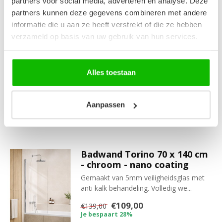
partners voor social media, adverteren en analyse. Deze
Gemaakt van 5mm veiligheidsglas met
partners kunnen deze gegevens combineren met andere
anti kalk behandeling. Volledig we...
informatie die u aan ze heeft verstrekt of die ze hebben
verzameld op basis van uw gebruik van hun services.
€139,00
€159,00
Je bespaart 14%
Op voorraad
Alles toestaan
Op werkdagen voor 12:00 uur
besteld is de volgende werkdag
in huis!
Aanpassen
Badwand Torino 70 x 140 cm
- chroom - nano coating
Gemaakt van 5mm veiligheidsglas met
anti kalk behandeling. Volledig we...
€109,00
€139,00
Je bespaart 28%