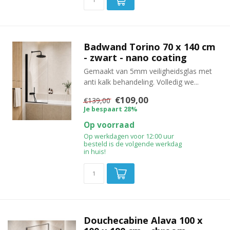
Badwand Torino 70 x 140 cm
- zwart - nano coating
Gemaakt van 5mm veiligheidsglas met
anti kalk behandeling. Volledig we...
€109,00
€139,00
Je bespaart 28%
Op voorraad
Op werkdagen voor 12:00 uur
besteld is de volgende werkdag
in huis!
Douchecabine Alava 100 x