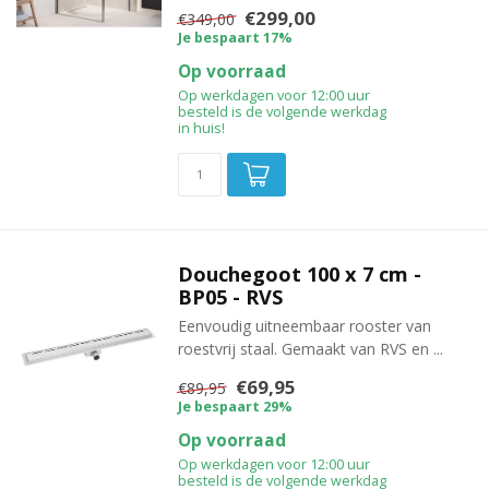
€299,00
€349,00
Je bespaart 17%
Op voorraad
Op werkdagen voor 12:00 uur
besteld is de volgende werkdag
in huis!
Douchegoot 100 x 7 cm -
BP05 - RVS
Eenvoudig uitneembaar rooster van
roestvrij staal. Gemaakt van RVS en ...
€69,95
€89,95
Je bespaart 29%
Op voorraad
Op werkdagen voor 12:00 uur
besteld is de volgende werkdag