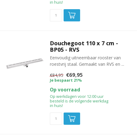
in huis!
Douchegoot 110 x 7 cm -
BP05 - RVS
Eenvoudig uitneembaar rooster van
roestvrij staal. Gemaakt van RVS en ...
€69,95
€84,95
Je bespaart 21%
Op voorraad
Op werkdagen voor 12:00 uur
besteld is de volgende werkdag
in huis!