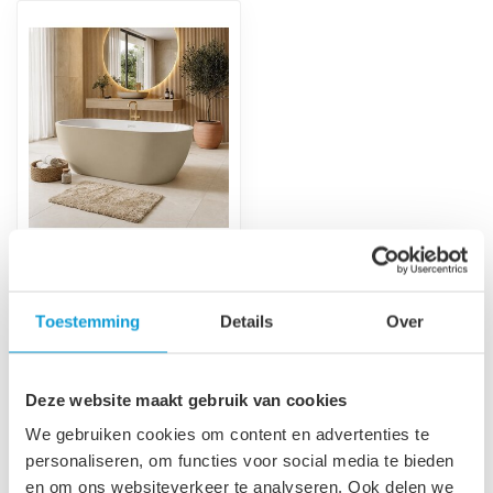
Vrijstaand ligbad
Bahia 170 x 75 x 58cm -
beige
Toestemming
Details
Over
Vrijstaand ligbad gemaakt
van acryl in beige, inclusief
afvoer en bijbehorende s...
€749,00
Deze website maakt gebruik van cookies
Niet op voorraad
We gebruiken cookies om content en advertenties te
personaliseren, om functies voor social media te bieden
en om ons websiteverkeer te analyseren. Ook delen we