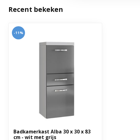
Recent bekeken
Met soft close sluiting
Nee
Met stopcontact
Nee
-11%
Montage
Zelf monteren
Garantie
3 jaar
Badkamerkast Alba 30 x 30 x 83
cm - wit met grijs