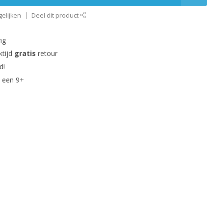
elijken
Deel dit product
ng
ktijd
gratis
retour
d!
 een 9+