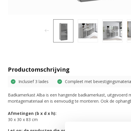
Productomschrijving
Inclusief 3 lades
Compleet met bevestigingsmateria
Badkamerkast Alba is een hangende badkamerkast, uitgevoerd met
montagemateriaal en is eenvoudig te monteren. Ook de ophangb
Afmetingen (b x d x h):
30 x 30 x 83 cm
Let op: de producten die op bepaalde afbeeldingen staan 