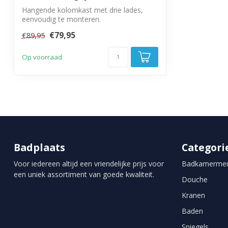
Hangende kolomkast met drie lades,
eenvoudig te monteren.
€79,95
€89,95
Op voorraad
Badplaats
Categori
Voor iedereen altijd een vriendelijke prijs voor
Badkamermeu
een uniek assortiment van goede kwaliteit.
Douche
Kranen
Baden
Spiegels