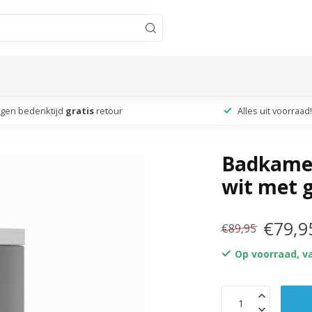
agen bedenktijd
gratis
retour
Alles uit voorraad!
Badkamerk
wit met g
€79,9
€89,95
Op voorraad, v