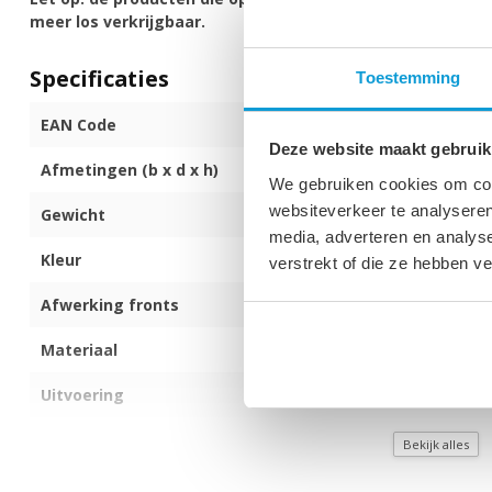
meer los verkrijgbaar.
Specificaties
Toestemming
EAN Code
590211597300
Deze website maakt gebruik
Afmetingen (b x d x h)
30 x 30 x 83 c
We gebruiken cookies om cont
websiteverkeer te analyseren
Gewicht
14 kg
media, adverteren en analys
Kleur
Wit met hooggl
verstrekt of die ze hebben v
Afwerking fronts
Mat
Materiaal
Spaanplaat
Uitvoering
Hangend
Aantal lades
3
Bekijk alles
Met verlichting
Nee