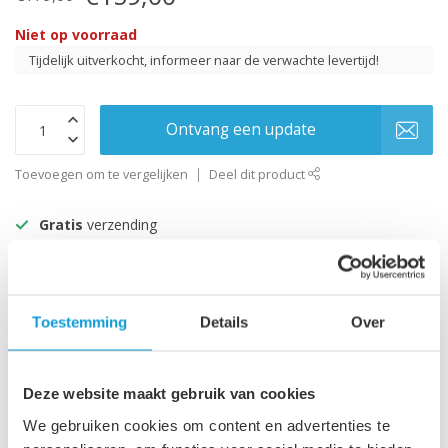
Niet op voorraad
Tijdelijk uitverkocht, informeer naar de verwachte levertijd!
Ontvang een update
Toevoegen om te vergelijken
Deel dit product
Gratis
verzending
60 dagen bedenktijd
gratis
retour
Alles uit voorraad!
Beoordeeld met een 9+
Toestemming
Details
Over
Productomschrijving
Deze website maakt gebruik van cookies
Specificaties
We gebruiken cookies om content en advertenties te