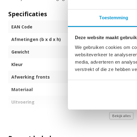
Specificaties
Toestemming
EAN Code
871912856505
Deze website maakt gebruik
Afmetingen (b x d x h)
30 x 30 x 131 
We gebruiken cookies om cont
Gewicht
19 kg
websiteverkeer te analyseren
media, adverteren en analys
Kleur
Mat zwart met 
verstrekt of die ze hebben v
Afwerking fronts
Hoogglans
Materiaal
Spaanplaat
Uitvoering
Hangend
Aantal deuren
2
Bekijk alles
Aantal legplanken
4