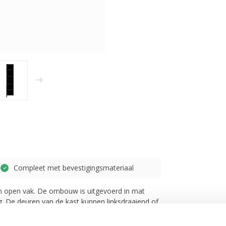
Compleet met bevestigingsmateriaal
 open vak. De ombouw is uitgevoerd in mat
. De deuren van de kast kunnen linksdraaiend of
aanplaat met een fineerlaag en wordt geleverd