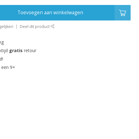
Toevoegen aan winkelwagen
elijken
Deel dit product
ng
ktijd
gratis
retour
d!
 een 9+