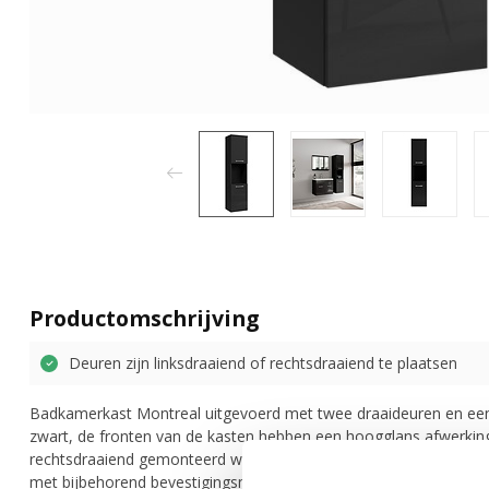
Productomschrijving
Deuren zijn linksdraaiend of rechtsdraaiend te plaatsen
Badkamerkast Montreal uitgevoerd met twee draaideuren en een
zwart, de fronten van de kasten hebben een hoogglans afwerking
rechtsdraaiend gemonteerd worden. Deze kast is gemaakt van sp
met bijbehorend bevestigingsmateriaal.