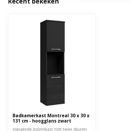
Recent bekeken
Met verlichting
Nee
Met soft close sluiting
Nee
Met stopcontact
Nee
Montage
Zelf monteren
Garantie
3 jaar
Badkamerkast Montreal 30 x 30 x
131 cm - hoogglans zwart
Hangende kolomkast met twee deuren.