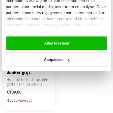
informatie over uw gebruik van onze site met onze
partners voor social media, adverteren en analyse. Deze
partners kunnen deze gegevens combineren met andere
informatie die u aan ze heeft verstrekt of die ze hebben
verzameld op basis van uw gebruik van hun services.
Alles toestaan
Aanpassen
Badkamerkast Pluto
30 x 30 x 150 cm -
donker grijs
Hoge kolomkast met één
grote deur. De deur is
linksom of rechtsom te
€109,00
monteren.
Niet op voorraad