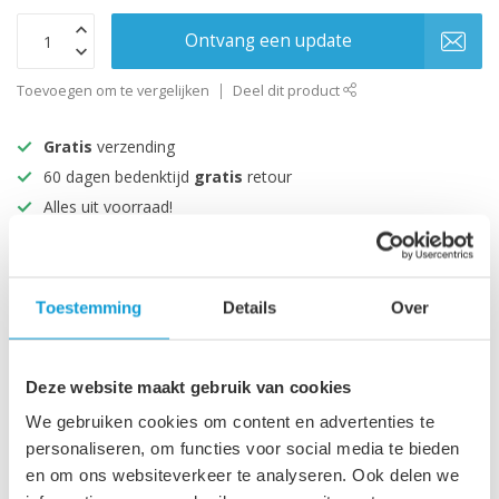
Ontvang een update
Toevoegen om te vergelijken
Deel dit product
Gratis
verzending
60 dagen bedenktijd
gratis
retour
Alles uit voorraad!
Beoordeeld met een 9+
Toestemming
Details
Over
Productomschrijving
Specificaties
Deze website maakt gebruik van cookies
We gebruiken cookies om content en advertenties te
personaliseren, om functies voor social media te bieden
Recent bekeken
en om ons websiteverkeer te analyseren. Ook delen we