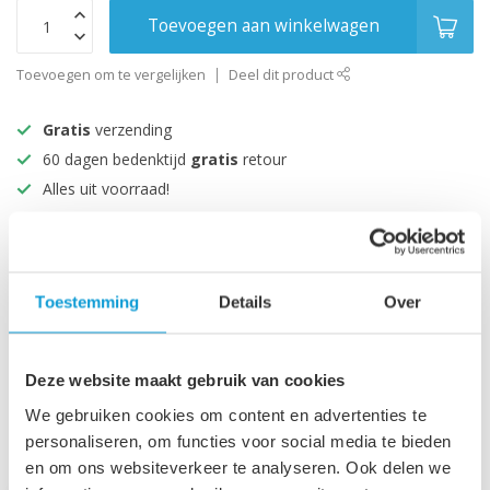
Toevoegen aan winkelwagen
Toevoegen om te vergelijken
Deel dit product
Gratis
verzending
60 dagen bedenktijd
gratis
retour
Alles uit voorraad!
Beoordeeld met een 9+
Productomschrijving
Toestemming
Details
Over
Specificaties
Deze website maakt gebruik van cookies
We gebruiken cookies om content en advertenties te
personaliseren, om functies voor social media te bieden
Recent bekeken
en om ons websiteverkeer te analyseren. Ook delen we