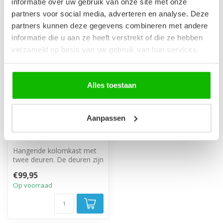
informatie over uw gebruik van onze site met onze
partners voor social media, adverteren en analyse. Deze
partners kunnen deze gegevens combineren met andere
informatie die u aan ze heeft verstrekt of die ze hebben
verzameld op basis van uw gebruik van hun services.
Alles toestaan
Aanpassen
Badkamerkast
Saturnus 35 x 35 x 130
cm - wit
Hangende kolomkast met
twee deuren. De deuren zijn
linksom of rechtsom te
€99,95
monter...
Op voorraad