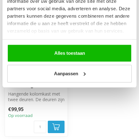
informatie over uw gebruik van onze site met onze
partners voor social media, adverteren en analyse. Deze
partners kunnen deze gegevens combineren met andere
informatie die u aan ze heeft verstrekt of die ze hebben
verzameld op basis van uw gebruik van hun services.
Alles toestaan
Aanpassen
Badkamerkast
Saturnus 35 x 35 x 130
cm - mat groen
Hangende kolomkast met
twee deuren. De deuren zijn
linksom of rechtsom te
€99,95
monter...
Op voorraad