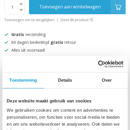
Toevoegen aan winkelwagen
Toevoegen om te vergelijken
Deel dit product
Gratis
verzending
60 dagen bedenktijd
gratis
retour
Alles uit voorraad!
Beoordeeld met een 9+
Productomschrijving
Toestemming
Details
Over
Specificaties
Deze website maakt gebruik van cookies
We gebruiken cookies om content en advertenties te
personaliseren, om functies voor social media te bieden
Recent bekeken
en om ons websiteverkeer te analyseren. Ook delen we