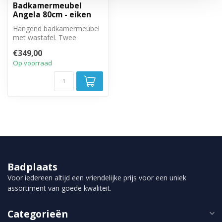
Badkamermeubel
Angela 80cm - eiken
Hangend badkamermeubel
met wastafel. Twee
greeploze lades met soft
€349,00
close sluitin...
Op voorraad
Badplaats
Voor iedereen altijd een vriendelijke prijs voor een uniek
assortiment van goede kwaliteit.
Categorieën