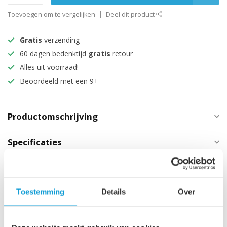
Toevoegen om te vergelijken
Deel dit product
Gratis
verzending
60 dagen bedenktijd
gratis
retour
Alles uit voorraad!
Beoordeeld met een 9+
Productomschrijving
Specificaties
Maak je aankoop compleet
Toestemming
Details
Over
Spiegel Sona LED - 118 x 78
€219,00
cm
€189,00
Op voorraad