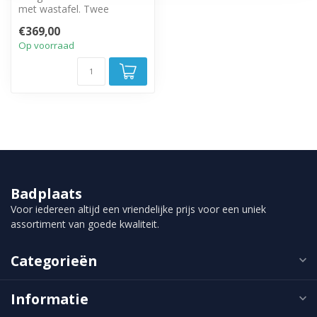
met wastafel. Twee
greeploze lades met soft
€369,00
close sluitin...
Op voorraad
Badplaats
Voor iedereen altijd een vriendelijke prijs voor een uniek
assortiment van goede kwaliteit.
Categorieën
Informatie