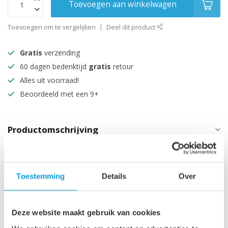
Toevoegen aan winkelwagen
Toevoegen om te vergelijken
Deel dit product
Gratis
verzending
60 dagen bedenktijd
gratis
retour
Alles uit voorraad!
Beoordeeld met een 9+
Productomschrijving
Specificaties
Toestemming
Details
Over
Maak je aankoop compleet
Deze website maakt gebruik van cookies
Badkamerkast Angela 40 x
30 x 150 cm - hoogglans wit
€299,00