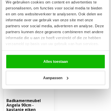
Badkamerkast Angela 40 x
We gebruiken cookies om content en advertenties te
30 x 150 cm - kastanje eiken
€269,00
personaliseren, om functies voor social media te bieden
Niet op voorraad
en om ons websiteverkeer te analyseren. Ook delen we
informatie over uw gebruik van onze site met onze
partners voor social media, adverteren en analyse. Deze
partners kunnen deze gegevens combineren met andere
Recent bekeken
informatie die u aan ze heeft verstrekt of die ze hebben
verzameld op basis van uw gebruik van hun services.
Alles toestaan
Aanpassen
Badkamermeubel
Angela 90cm -
kastanje eiken