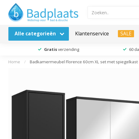
Alle categorieën
Klantenservice
SALE
Gratis
verzending
60 d
Home
/
Badkamermeubel Florence 60cm XL set met spiegelkast 