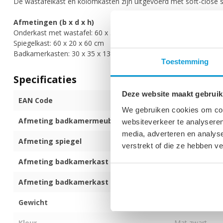
De wastafelkast en kolomkasten zijn uitgevoerd met soft-close slu
Afmetingen (b x d x h)
Onderkast met wastafel: 60 x 35 x 51 cm
Spiegelkast: 60 x 20 x 60 cm
Badkamerkasten: 30 x 35 x 130 cm
Toestemming
Specificaties
Deze website maakt gebruik
EAN Code
872017173947
We gebruiken cookies om cont
Afmeting badkamermeubel (b x d x h)
60 x 35 x 51 c
websiteverkeer te analyseren
media, adverteren en analys
Afmeting spiegel
60 x 20 x 60 c
verstrekt of die ze hebben v
Afmeting badkamerkast
30 x 35 x 130 
Afmeting badkamerkast
30 x 35 x 130 
Gewicht
80 kg
Kleur
Mat zwart