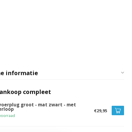
e informatie
aankoop compleet
voerplug groot - mat zwart - met
erloop
€29,95
voorraad