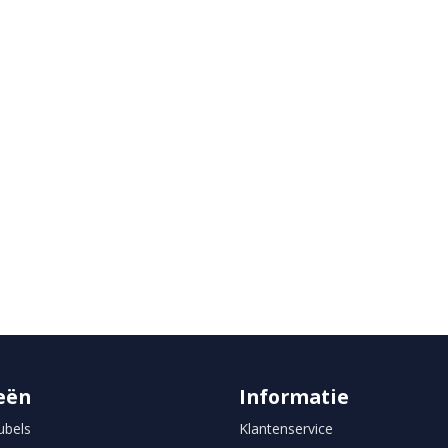
eën
Informatie
bels
Klantenservice