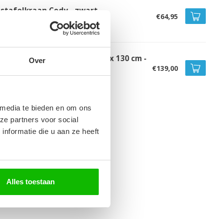
stafelkraan Cody - zwart
€64,95
voorraad
dkamerkast Florence 30 x 35 x 130 cm -
Over
t zwart
€139,00
voorraad
 media te bieden en om ons
ze partners voor social
nformatie die u aan ze heeft
Alles toestaan