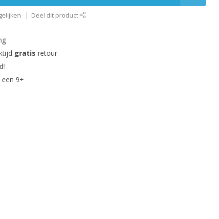
elijken
Deel dit product
ng
ktijd
gratis
retour
d!
 een 9+