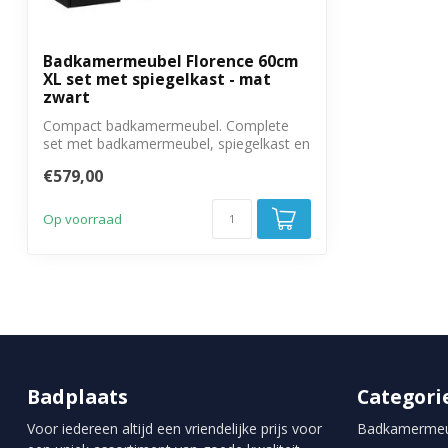
Met montagemateriaal
Ja
Montage
Zelf monteren
Badkamermeubel Florence 60cm
XL set met spiegelkast - mat
Met soft close sluiting
Ja
zwart
Garantie
3 jaar
Compact badkamermeubel. Complete
set met badkamermeubel, spiegelkast en
twee zij...
€579,00
Op voorraad
Badplaats
Categori
Voor iedereen altijd een vriendelijke prijs voor
Badkamermeu