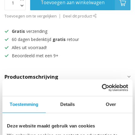
Toevoegen aan winkelwagen
Toevoegen om te vergelijken
Deel dit product
Gratis
verzending
60 dagen bedenktijd
gratis
retour
Alles uit voorraad!
Beoordeeld met een 9+
Productomschrijving
Specificaties
Toestemming
Details
Over
Maak je aankoop compleet
Deze website maakt gebruik van cookies
Badkamerkast Thermis 40 x
30 x 150 cm - licht eiken
€329,00