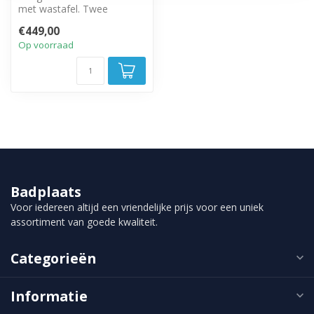
met wastafel. Twee
greeploze lades met soft
€449,00
close sluitin...
Op voorraad
Badplaats
Voor iedereen altijd een vriendelijke prijs voor een uniek
assortiment van goede kwaliteit.
Categorieën
Informatie