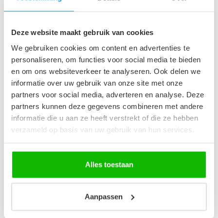
Maak je aankoop compleet
Badkamerkast Thermis 40 x
Deze website maakt gebruik van cookies
€329,00
30 x 150 cm - mat zwart
€279,00
Op voorraad
We gebruiken cookies om content en advertenties te
personaliseren, om functies voor social media te bieden
en om ons websiteverkeer te analyseren. Ook delen we
informatie over uw gebruik van onze site met onze
Wastafelkraan Cody - zwart
€64,95
partners voor social media, adverteren en analyse. Deze
Op voorraad
partners kunnen deze gegevens combineren met andere
informatie die u aan ze heeft verstrekt of die ze hebben
verzameld op basis van uw gebruik van hun services.
Recent bekeken
Alles toestaan
-14%
Aanpassen