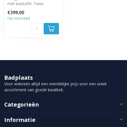
met wastafel. Twee
greeploze lades met soft
€399,00
close sluitin...
Op voorraad
Badplaats
Voor iedereen altijd een vriendelijke prijs voor een uniek
assortiment van goede kwaliteit.
Categorieën
Informatie