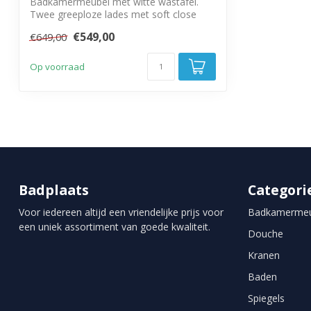
Badkamermeubel met witte wastafel.
Twee greeploze lades met soft close
€549,00
€649,00
Op voorraad
Badplaats
Categori
Voor iedereen altijd een vriendelijke prijs voor
Badkamermeu
een uniek assortiment van goede kwaliteit.
Douche
Kranen
Baden
Spiegels