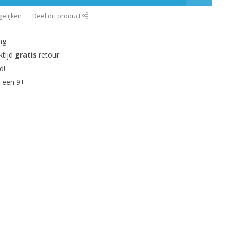
elijken
Deel dit product
ng
ktijd
gratis
retour
d!
 een 9+