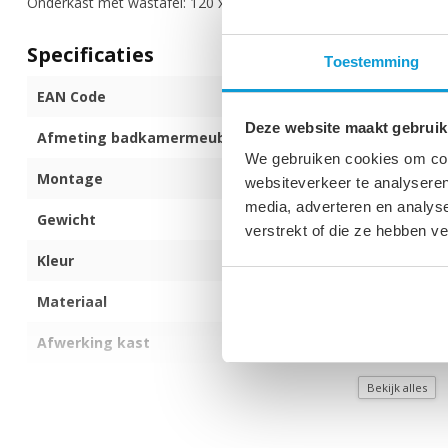
Onderkast met wastafel: 120 x 48 x 47 cm
Specificaties
Toestemming
EAN Code
872017173865
Deze website maakt gebruik
Afmeting badkamermeubel (b x d x h)
120 x 48 x 47 
We gebruiken cookies om cont
Montage
Voorgemontee
websiteverkeer te analyseren
media, adverteren en analys
Gewicht
49 kg
verstrekt of die ze hebben v
Kleur
Licht eiken
Materiaal
MDF
Afwerking kast
Melamine
Uitvoering
Hangend
Bekijk alles
Met soft close sluiting
Ja