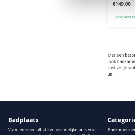
€149,00
Op voorraa
Met een beton
look badkamerk
kast als je w
uit.
Badplaats
Categori
Voor iedereen altijd een vriendelijke prijs voor
Badkamermeu